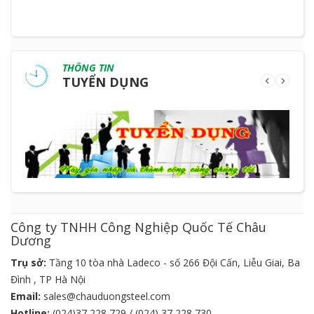
THÔNG TIN
TUYỂN DỤNG
Công ty TNHH Công Nghiệp Quốc Tế Châu
Dương
Trụ sở:
Tầng 10 tòa nhà Ladeco - số 266 Đội Cấn, Liễu Giai, Ba
Đình , TP Hà Nội
Email:
sales@chauduongsteel.com
Hotline:
(024)37 228 729 / (024) 37 228 730