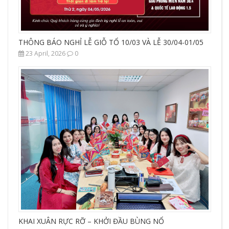
THÔNG BÁO NGHỈ LỄ GIỖ TỔ 10/03 VÀ LỄ 30/04-01/05
23 April, 2026
0
KHAI XUÂN RỰC RỠ – KHỞI ĐẦU BÙNG NỔ