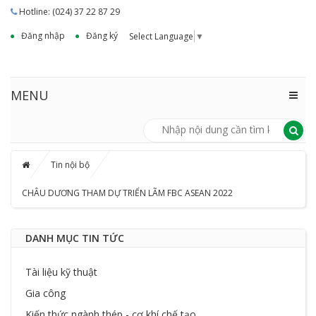
Hotline: (024) 37 22 87 29
Đăng nhập
Đăng ký
Select Language
▼
MENU
Tin nội bộ
CHÂU DƯƠNG THAM DỰ TRIỂN LÃM FBC ASEAN 2022
DANH MỤC TIN TỨC
Tài liệu kỹ thuật
Gia công
Kiến thức ngành thép - cơ khí chế tạo