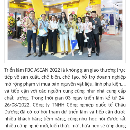
Triển lãm FBC ASEAN 2022 là không gian giao thương trực
tiếp về sản xuất, chế biến, chế tạo, hỗ trợ doanh nghiệp
mở rộng phạm vi mua bán nguyên vật liệu, linh phụ kiện…,
và tiếp cận với các nguồn cung cũng như nhà cung cấp
chất lượng. Trong thời gian 03 ngày triển lãm kể từ 24-
26/08/2022, Công ty TNHH Công nghiệp quốc tế Châu
Dương đã có cơ hội tham dự triển lãm và tiếp cận được
nhiều khách hàng tiềm năng, cũng như học hỏi được rất
nhiều công nghệ mới, kiến thức mới, hứa hẹn sẽ ứng dụng