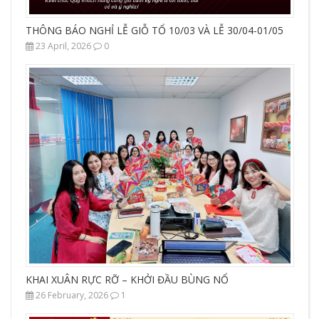
THÔNG BÁO NGHỈ LỄ GIỖ TỔ 10/03 VÀ LỄ 30/04-01/05
23 April, 2026
0
KHAI XUÂN RỰC RỠ – KHỞI ĐẦU BÙNG NỔ
26 February, 2026
1