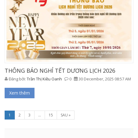
THÔNG BÁO NGHỈ TẾT DƯƠNG LỊCH 2026
Đăng bởi:
Trần Thị Kiều Oanh
0
30 December, 2025 08:57 AM
Xem thêm
1
2
3
...
15
SAU »