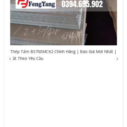
Thép Tấm BS700MCK2 Chính Hãng | Báo Giá Mới Nhất |
Cắt Theo Yêu Cầu
So
hệ