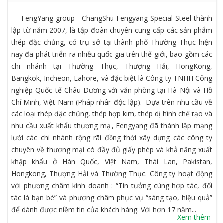
FengYang group - ChangShu Fengyang Special Steel thành
lập từ năm 2007, là tập đoàn chuyên cung cấp các sản phẩm
thép đặc chủng, có trụ sở tại thành phố Thường Thục hiện
nay đã phát triển ra nhiều quốc gia trên thế giới, bao gồm các
chi nhánh tại Thường Thục, Thượng Hải, HongKong,
Bangkok, Incheon, Lahore, và đặc biệt là Công ty TNHH Công
nghiệp Quốc tế Châu Dương với văn phòng tại Hà Nội và Hồ
Chí Minh, Việt Nam (Pháp nhân độc lập). Dựa trên nhu cầu về
các loại thép đặc chủng, thép hợp kim, thép dị hình chế tạo và
nhu cầu xuất khẩu thương mại, Fengyang đã thành lập mạng
lưới các chi nhánh rộng rãi đồng thời xây dựng các công ty
chuyên về thương mại có đầy đủ giấy phép và khả năng xuất
khập khẩu ở Hàn Quốc, Việt Nam, Thái Lan, Pakistan,
Hongkong, Thượng Hải và Thường Thục. Công ty hoạt động
với phương châm kinh doanh : “Tin tưởng cùng hợp tác, đối
tác là bạn bè” và phương châm phục vụ “sáng tạo, hiệu quả”
để dành được niềm tin của khách hàng. Với hơn 17 năm...
Xem thêm