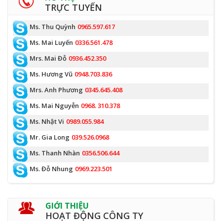
TRỰC TUYẾN
Ms. Thu Quỳnh
0965.597.617
Ms. Mai Luyến
0336.561.478
Mrs. Mai Đỗ
0936.452.350
Ms. Hương Vũ
0948.703.836
Mrs. Anh Phương
0345.645.408
Ms. Mai Nguyễn
0968. 310.378
Ms. Nhật Vi
0989.055.984
Mr. Gia Long
039.526.0968
Ms. Thanh Nhàn
0356.506.644
Ms. Đỗ Nhung
0969.223.501
GIỚI THIỆU
HOẠT ĐỘNG CÔNG TY