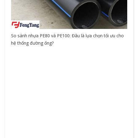
Thép 
Nhựa? So Sánh & Ưu Điểm
hóa 
 cho