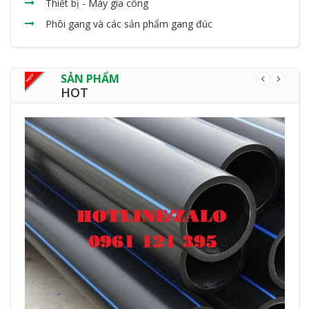
Thiết bị - Máy gia công
Phôi gang và các sản phẩm gang đúc
SẢN PHẨM
HOT
Tại Sao Nhựa HDPE Được Mệnh Danh Là "Vua" Ngành