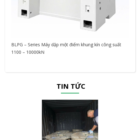
BLPG – Series Máy dập một điểm khung kín công suất
M
1100 – 10000kN
L
TIN TỨC