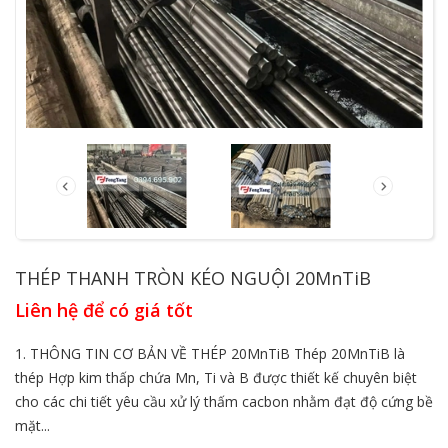
THÉP THANH TRÒN KÉO NGUỘI 20MnTiB
Liên hệ để có giá tốt
1. THÔNG TIN CƠ BẢN VỀ THÉP 20MnTiB Thép 20MnTiB là
thép Hợp kim thấp chứa Mn, Ti và B được thiết kế chuyên biệt
cho các chi tiết yêu cầu xử lý thấm cacbon nhằm đạt độ cứng bề
mặt...