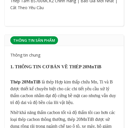
Thép Tấm BS700MCK2 Chính Hãng | Báo Giá Mới Nhất |
Cắt Theo Yêu Cầu
THÔNG TIN SẢN PHẨM
Thông tin chung
1. THÔNG TIN CƠ BẢN VỀ THÉP 20MnTiB
Thép 20MnTiB
là thép Hợp kim thấp chứa Mn, Ti và B
được thiết kế chuyên biệt cho các chi tiết yêu cầu xử lý
thấm cacbon nhằm đạt độ cứng bề mặt cao nhưng vẫn duy
trì độ dai và độ bền của lõi vật liệu.
Nhờ khả năng thấm cacbon tốt và độ thấm tôi cao hơn các
loại thép cacbon thông thường, thép 20MnTiB được sử
dụng rộng rãi trong ngành chế tạo ô tô, xe máy, hộ giảm