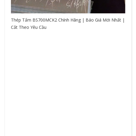
Thép Tấm BS700MCK2 Chính Hãng | Báo Giá Mới Nhất |
Cắt Theo Yêu Cầu
So
hệ