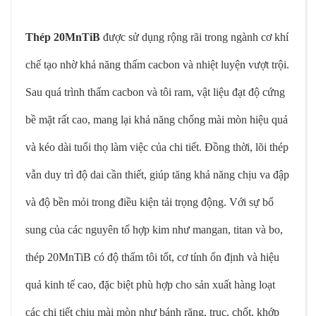
Thép 20MnTiB
được sử dụng rộng rãi trong ngành cơ khí
chế tạo nhờ khả năng thấm cacbon và nhiệt luyện vượt trội.
Sau quá trình thấm cacbon và tôi ram, vật liệu đạt độ cứng
bề mặt rất cao, mang lại khả năng chống mài mòn hiệu quả
và kéo dài tuổi thọ làm việc của chi tiết. Đồng thời, lõi thép
vẫn duy trì độ dai cần thiết, giúp tăng khả năng chịu va đập
và độ bền mỏi trong điều kiện tải trọng động. Với sự bổ
sung của các nguyên tố hợp kim như mangan, titan và bo,
thép 20MnTiB có độ thấm tôi tốt, cơ tính ổn định và hiệu
quả kinh tế cao, đặc biệt phù hợp cho sản xuất hàng loạt
các chi tiết chịu mài mòn như bánh răng, trục, chốt, khớp