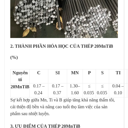
2. THÀNH PHẦN HÓA HỌC CỦA THÉP 20MnTiB
(%)
Nguyên
C
SI
MN
P
S
TI
tố
0.17 –
0.17 –
1.30–
≤
≤
0.04 –
20MnTiB
0.24
0.37
1.60
0.035
0.035
0.10
Sự kết hợp giữa Mn, Ti và B giúp tăng khả năng thấm tôi,
cải thiện độ bền và nâng cao tuổi thọ làm việc của sản
phẩm sau nhiệt luyện.
3. ƯU ĐIỂM CỦA THÉP 20MnTiB