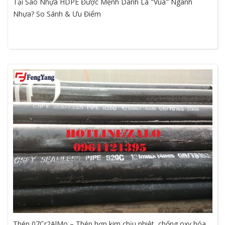
Tại Sao Nhựa HDPE Được Mệnh Danh Là "Vua" Ngành
Nhựa? So Sánh & Ưu Điểm
Thép 07Cr2AlMo – Thép hợp kim chịu nhiệt, chống oxy hóa