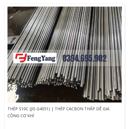
THÉP S10C (JIS G4051) | THÉP CACBON THẤP DỄ GIA
CÔNG CƠ KHÍ