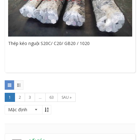
Thép kéo nguội S20C/ C20/ GB20 / 1020
1
2
3
...
63
SAU »