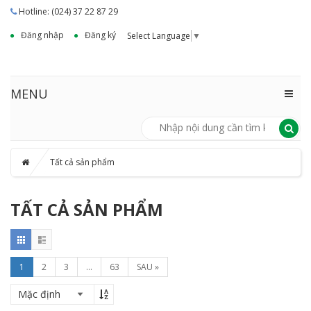
Hotline: (024) 37 22 87 29
Đăng nhập
Đăng ký
Select Language
▼
MENU
Tất cả sản phẩm
TẤT CẢ SẢN PHẨM
1
2
3
...
63
SAU »