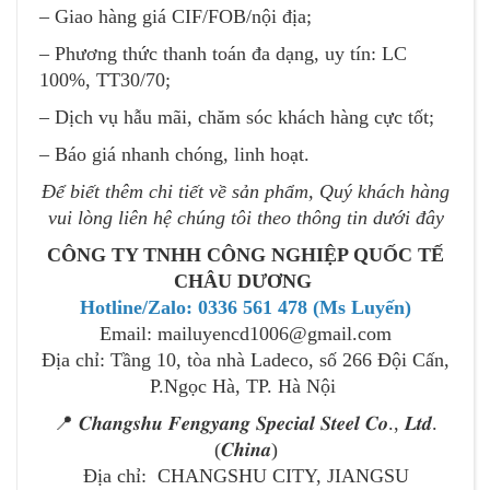
– Giao hàng giá CIF/FOB/nội địa;
– Phương thức thanh toán đa dạng, uy tín: LC
100%, TT30/70;
– Dịch vụ hẫu mãi, chăm sóc khách hàng cực tốt;
– Báo giá nhanh chóng, linh hoạt.
Để biết thêm chi tiết về sản phẩm, Quý khách hàng
vui lòng liên hệ chúng tôi theo thông tin dưới đây
CÔNG TY TNHH CÔNG NGHIỆP QUỐC TẾ
CHÂU DƯƠNG
Hotline/Zalo: 0336 561 478 (Ms Luyến)
Email: mailuyencd1006@gmail.com
Địa chỉ: Tầng 10, tòa nhà Ladeco, số 266 Đội Cấn,
P.Ngọc Hà, TP. Hà Nội
📍 𝑪𝒉𝒂𝒏𝒈𝒔𝒉𝒖 𝑭𝒆𝒏𝒈𝒚𝒂𝒏𝒈 𝑺𝒑𝒆𝒄𝒊𝒂𝒍 𝑺𝒕𝒆𝒆𝒍 𝑪𝒐., 𝑳𝒕𝒅.
(𝑪𝒉𝒊𝒏𝒂)
Địa chỉ: CHANGSHU CITY, JIANGSU