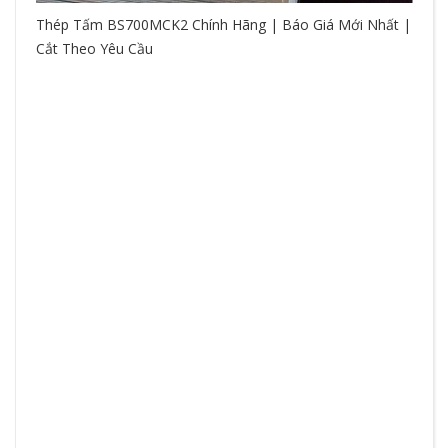
Thép Tấm BS700MCK2 Chính Hãng | Báo Giá Mới Nhất |
Cắt Theo Yêu Cầu
So
hệ