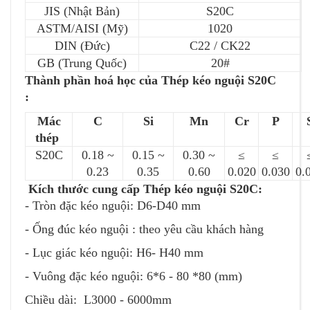
JIS (Nhật Bản)
S20C
ASTM/AISI (Mỹ)
1020
DIN (Đức)
C22 / CK22
GB (Trung Quốc)
20#
Thành phần hoá học của Thép kéo nguội S20C
:
Mác
C
Si
Mn
Cr
P
thép
S20C
0.18 ~
0.15 ~
0.30 ~
≤
≤
0.23
0.35
0.60
0.020
0.030
0.
Kích thước cung cấp Thép kéo nguội S20C:
- Tròn đặc kéo nguội: D6-D40 mm
- Ống đúc kéo nguội : theo yêu cầu khách hàng
- Lục giác kéo nguội: H6- H40 mm
- Vuông đặc kéo nguội: 6*6 - 80 *80 (mm)
Chiều dài: L3000 - 6000mm