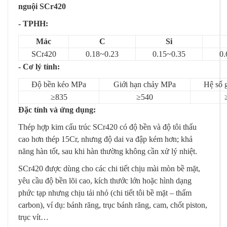
nguội SCr420
- TPHH:
Mác
C
Si
SCr420
0.18~0.23
0.15~0.35
0.
- Cơ lý tính:
Độ bền kéo MPa
Giới hạn chảy MPa
Hệ số 
≥835
≥540
Đặc tính và ứng dụng:
Thép hợp kim cấu trúc SCr420 có độ bền và độ tôi thấu
cao hơn thép 15Cr, nhưng độ dai va đập kém hơn; khả
năng hàn tốt, sau khi hàn thường không cần xử lý nhiệt.
SCr420 được dùng cho các chi tiết chịu mài mòn bề mặt,
yêu cầu độ bền lõi cao, kích thước lớn hoặc hình dạng
phức tạp nhưng chịu tải nhỏ (chi tiết tôi bề mặt – thấm
carbon), ví dụ: bánh răng, trục bánh răng, cam, chốt piston,
trục vít…