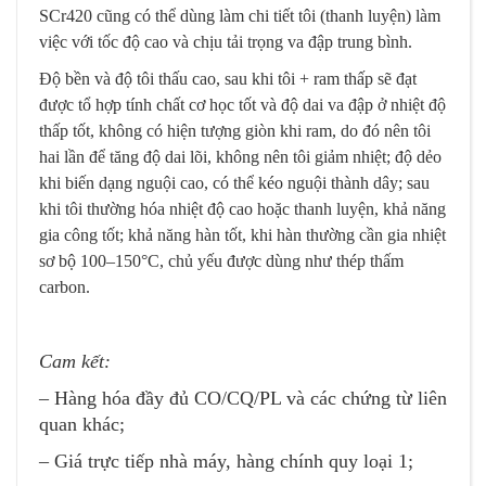
SCr420 cũng có thể dùng làm chi tiết tôi (thanh luyện) làm
việc với tốc độ cao và chịu tải trọng va đập trung bình.
Độ bền và độ tôi thấu cao, sau khi tôi + ram thấp sẽ đạt
được tổ hợp tính chất cơ học tốt và độ dai va đập ở nhiệt độ
thấp tốt, không có hiện tượng giòn khi ram, do đó nên tôi
hai lần để tăng độ dai lõi, không nên tôi giảm nhiệt; độ dẻo
khi biến dạng nguội cao, có thể kéo nguội thành dây; sau
khi tôi thường hóa nhiệt độ cao hoặc thanh luyện, khả năng
gia công tốt; khả năng hàn tốt, khi hàn thường cần gia nhiệt
sơ bộ 100–150°C, chủ yếu được dùng như thép thấm
carbon.
Cam kết:
– Hàng hóa đầy đủ CO/CQ/PL và các chứng từ liên
quan khác;
– Giá trực tiếp nhà máy, hàng chính quy loại 1;