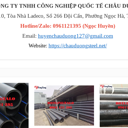
NG TY TNHH CÔNG NGHIỆP QUỐC TẾ CHÂU 
 10, Tòa Nhà Ladeco, Số 266 Đội Cấn, Phường Ngọc Hà,
Hotline/Zalo: 0961121395
(
Ngọc Huyền
)
Email:
huyenchauduong127@gmail.com
Website:
https://chauduongsteel.net/