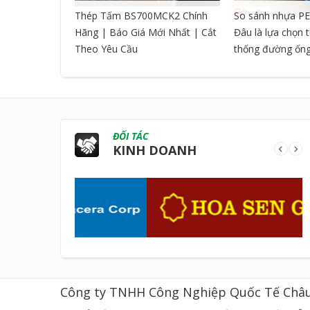
CNC DẠNG
Thép Tấm BS700MCK2 Chính
So sánh nhựa PE
Hãng | Báo Giá Mới Nhất | Cắt
Đâu là lựa chọn 
Theo Yêu Cầu
thống đường ốn
ĐỐI TÁC
KINH DOANH
Công ty TNHH Công Nghiệp Quốc Tế Châ