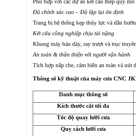
Phù hợp với các dự án kết cấu thép quy mô
Độ chính xác cao – Độ lặp lại ổn định
Trang bị hệ thống kẹp thủy lực và dẫn hướng
Kết cấu công nghiệp chịu tải nặng
Khung máy hàn dày, ray trượt và trục truyề
An toàn & thân thiện với người vận hành
Tích hợp nắp che, cảm biến an toàn và nút 
Thông s
ố
k
ỹ
thu
ậ
t c
ủ
a máy cưa CNC JK
Danh mục thông số
Kích thước cắt tối đa
Tốc độ quay lưỡi cưa
Quy cách lưỡi cưa