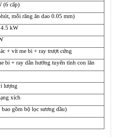
 (6 cấp)
hút, mỗi răng ăn dao 0.05 mm)
 4.5 kW
kW
c + vít me bi + ray trượt cứng
e bi + ray dẫn hướng tuyến tính con lăn
i lượng
dạng xích
 bao gồm bộ lọc sương dầu)