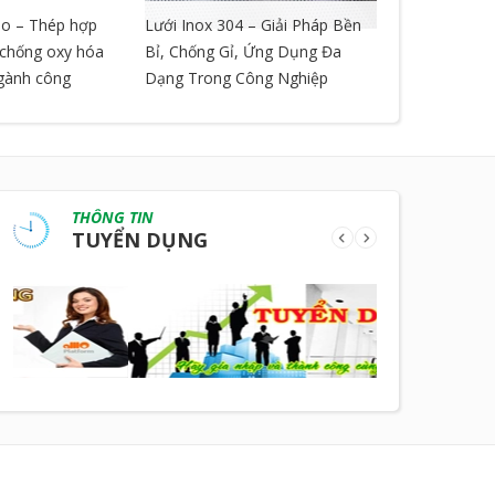
o – Thép hợp
Lưới Inox 304 – Giải Pháp Bền
LƯỚI GIÃN 
, chống oxy hóa
Bỉ, Chống Gỉ, Ứng Dụng Đa
ngành công
Dạng Trong Công Nghiệp
THÔNG TIN
TUYỂN DỤNG