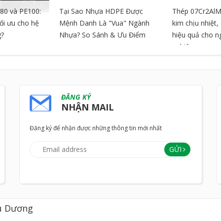
80 và PE100:
Tại Sao Nhựa HDPE Được
Thép 07Cr2AlM
tối ưu cho hệ
Mệnh Danh Là "Vua" Ngành
kim chịu nhiệt
g?
Nhựa? So Sánh & Ưu Điểm
hiệu quả cho 
nghiệp
ĐĂNG KÝ
NHẬN MAIL
Đăng ký để nhận được những thông tin mới nhất
GỬI
u Dương