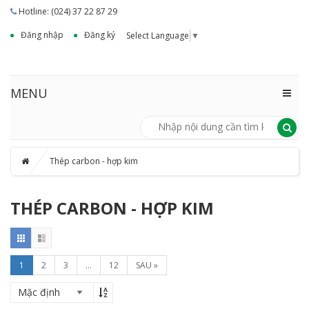
Hotline: (024) 37 22 87 29
Đăng nhập
Đăng ký
Select Language
▼
MENU
Thép carbon - hợp kim
THÉP CARBON - HỢP KIM
1
2
3
...
12
SAU »