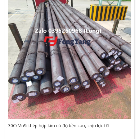
30CrMnSi thép hợp kim có độ bền cao, chịu lực tốt