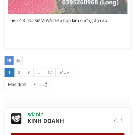
Thép 40CrNi2Si2MoVA thép hợp kim cường độ cao
1
2
3
...
12
SAU »
ĐỐI TÁC
KINH DOANH