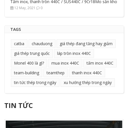
Tấm inox, thanh tròn 440C / SUS440C / 9Cr18Mo sẵn kho
12 May, 2021
0
TAGS
catba
chauduong
giá thép đang tăng hay giảm
giá thép trung quốc
láp tròn inox 440C
Monel 400 là gì?
mua inox 440C
tấm inox 440C
team-building
teamthep
thanh inox 440C
tin tức thép trong ngày
xu hướng thép trong ngày
TIN TỨC