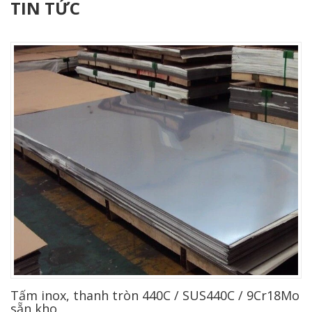
TIN TỨC
Tấm inox, thanh tròn 440C / SUS440C / 9Cr18Mo
sẵn kho