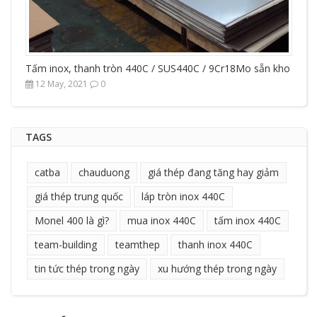
Tấm inox, thanh tròn 440C / SUS440C / 9Cr18Mo sẵn kho
12 May, 2021
0
TAGS
catba
chauduong
giá thép đang tăng hay giảm
giá thép trung quốc
láp tròn inox 440C
Monel 400 là gì?
mua inox 440C
tấm inox 440C
team-building
teamthep
thanh inox 440C
tin tức thép trong ngày
xu hướng thép trong ngày