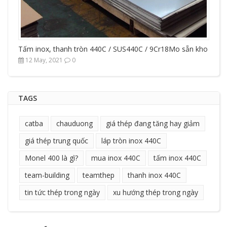
Tấm inox, thanh tròn 440C / SUS440C / 9Cr18Mo sẵn kho
12 May, 2021
0
TAGS
catba
chauduong
giá thép đang tăng hay giảm
giá thép trung quốc
láp tròn inox 440C
Monel 400 là gì?
mua inox 440C
tấm inox 440C
team-building
teamthep
thanh inox 440C
tin tức thép trong ngày
xu hướng thép trong ngày