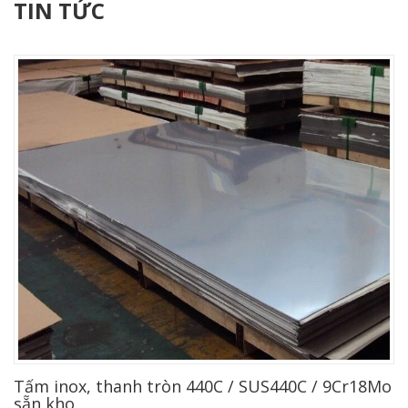
TIN TỨC
Tấm inox, thanh tròn 440C / SUS440C / 9Cr18Mo
sẵn kho