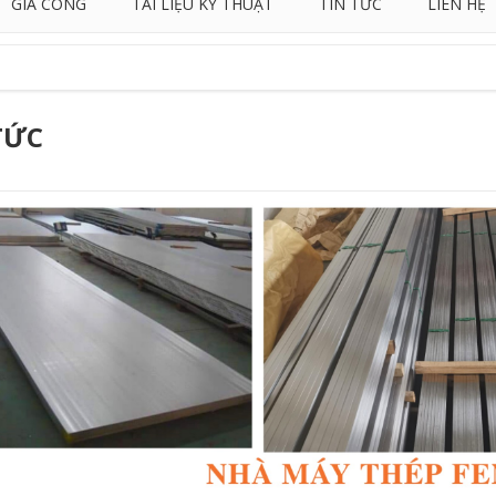
GIA CÔNG
TÀI LIỆU KỸ THUẬT
TIN TỨC
LIÊN HỆ
TỨC