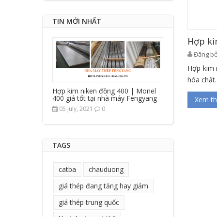
TIN MỚI NHẤT
Hợp ki
Đăng bở
Hợp kim 
hóa chất.
Hợp kim niken đồng 400 | Monel
400 giá tốt tại nhà máy Fengyang
Xem t
05 July, 2021
0
TAGS
catba
chauduong
giá thép đang tăng hay giảm
giá thép trung quốc