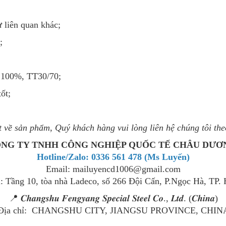
 liên quan khác;
;
C 100%, TT30/70;
ốt;
ết về sản phẩm, Quý khách hàng vui lòng liên hệ chúng tôi the
NG TY TNHH CÔNG NGHIỆP QUỐC TẾ CHÂU DƯ
Hotline/Zalo: 0336 561 478 (Ms Luyến)
Email: mailuyencd1006@gmail.com
ỉ: Tầng 10, tòa nhà Ladeco, số 266 Đội Cấn, P.Ngọc Hà, TP.
📍 𝑪𝒉𝒂𝒏𝒈𝒔𝒉𝒖 𝑭𝒆𝒏𝒈𝒚𝒂𝒏𝒈 𝑺𝒑𝒆𝒄𝒊𝒂𝒍 𝑺𝒕𝒆𝒆𝒍 𝑪𝒐., 𝑳𝒕𝒅. (𝑪𝒉𝒊𝒏𝒂)
Địa chỉ: CHANGSHU CITY, JIANGSU PROVINCE, CHIN