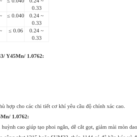
~
≤ 0.040
0.24 ~
0.33
~
≤ 0.040
0.24 ~
0.33
~
≤ 0.06
0.24 ~
0.33
3/ Y45Mn/ 1.0762:
ù hợp cho các chi tiết cơ khí yêu cầu độ chính xác cao.
5Mn/ 1.0762:
 huỳnh cao giúp tạo phoi ngắn, dễ cắt gọt, giảm mài mòn dao 