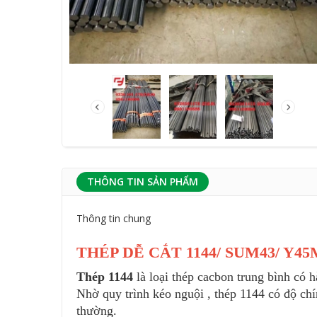
THÔNG TIN SẢN PHẨM
Thông tin chung
THÉP DỄ CẮT 1144/ SUM43/ Y45
Thép 1144
là loại thép cacbon trung bình có 
Nhờ quy trình kéo nguội , thép 1144 có độ chí
thường.