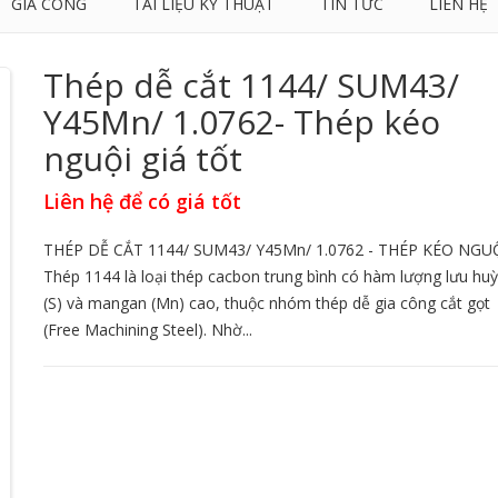
GIA CÔNG
TÀI LIỆU KỸ THUẬT
TIN TỨC
LIÊN HỆ
Thép dễ cắt 1144/ SUM43/
Y45Mn/ 1.0762- Thép kéo
nguội giá tốt
Liên hệ để có giá tốt
THÉP DỄ CẮT 1144/ SUM43/ Y45Mn/ 1.0762 - THÉP KÉO NGU
Thép 1144 là loại thép cacbon trung bình có hàm lượng lưu hu
(S) và mangan (Mn) cao, thuộc nhóm thép dễ gia công cắt gọt
(Free Machining Steel). Nhờ...