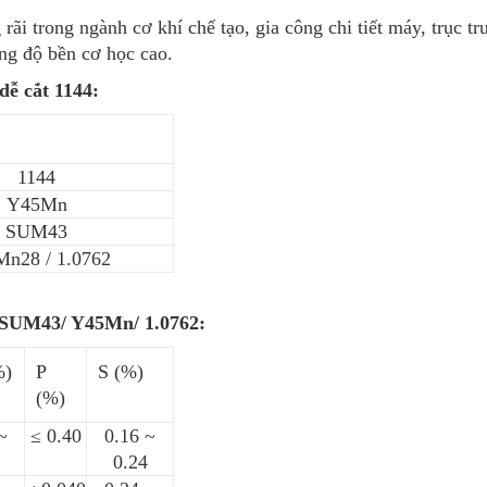
rãi trong ngành cơ khí chế tạo, gia công chi tiết máy, trục 
ùng độ bền cơ học cao.
dễ cắt 1144:
1144
Y45Mn
SUM43
n28 / 1.0762
/ SUM43/ Y45Mn/ 1.0762:
%)
P
S (%)
(%)
~
≤ 0.40
0.16 ~
0.24