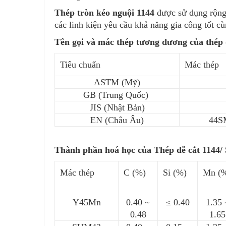
Thép tròn kéo nguội 1144
được sử dụng rộng 
các linh kiện yêu cầu khả năng gia công tốt c
Tên gọi và mác thép tương đương của thép 
Tiêu chuẩn
Mác thép
ASTM (Mỹ)
GB (Trung Quốc)
JIS (Nhật Bản)
EN (Châu Âu)
44SM
Thành phần hoá học của Thép dễ cắt 1144
Mác thép
C (%)
Si (%)
Mn (
Y45Mn
0.40 ~
≤ 0.40
1.35 
0.48
1.65