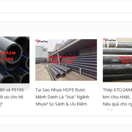
80 và PE100:
Tại Sao Nhựa HDPE Được
Thép 07Cr2AlM
tối ưu cho hệ
Mệnh Danh Là "Vua" Ngành
kim chịu nhiệt
g?
Nhựa? So Sánh & Ưu Điểm
hiệu quả cho 
nghiệp