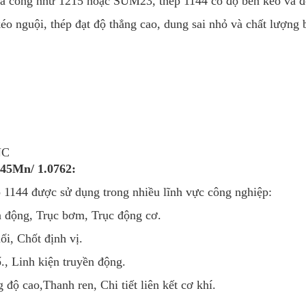
ia công như 1215 hoặc SUM23, thép 1144 có độ bền kéo và đ
éo nguội, thép đạt độ thẳng cao, dung sai nhỏ và chất lượng b
NC
45Mn/ 1.0762:
p 1144 được sử dụng trong nhiều lĩnh vực công nghiệp:
n động, Trục bơm, Trục động cơ.
ối, Chốt định vị.
số., Linh kiện truyền động.
 độ cao,Thanh ren, Chi tiết liên kết cơ khí.