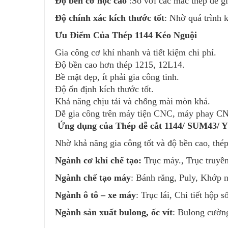
Độ bền cơ học cao
:So với các mác thép dễ g
Độ chính xác kích thước tốt
: Nhờ quá trình k
Ưu Điểm Của Thép 1144 Kéo Nguội
Gia công cơ khí nhanh và tiết kiệm chi phí.
Độ bền cao hơn thép 1215, 12L14.
Bề mặt đẹp, ít phải gia công tinh.
Độ ổn định kích thước tốt.
Khả năng chịu tải và chống mài mòn khá.
Dễ gia công trên máy tiện CNC, máy phay C
Ứng dụng của Thép dễ cắt 1144/ SUM43/ Y
Nhờ khả năng gia công tốt và độ bền cao, thé
Ngành cơ khí chế tạo:
Trục máy., Trục truyề
Ngành chế tạo máy
: Bánh răng, Puly, Khớp n
Ngành ô tô – xe máy
: Trục lái, Chi tiết hộp 
Ngành sản xuất bulong, ốc vít
: Bulong cường