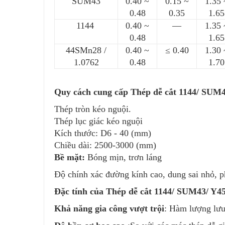
SUM43
0.40 ~
0.15 ~
1.35 
0.48
0.35
1.65
1144
0.40 ~
—
1.35 
0.48
1.65
44SMn28 /
0.40 ~
≤ 0.40
1.30 
1.0762
0.48
1.70
Quy cách cung cấp Thép dễ cắt 1144/ SUM4
Thép tròn kéo nguội.
Thép lục giác kéo nguội
Kích thước: D6 - 40 (mm)
Chiều dài: 2500-3000 (mm)
Bề mặt:
Bóng mịn, trơn láng
Độ chính xác đường kính cao, dung sai nhỏ, ph
Đặc tính của Thép dễ cắt 1144/ SUM43/ Y4
Khả năng gia công vượt trội
: Hàm lượng lưu