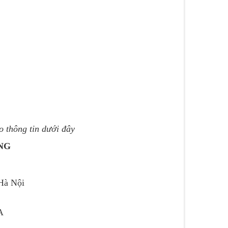
o thông tin dưới đây
ƠNG
 Hà Nội
A