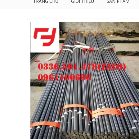
TRANG CHỦ
GIỚI THIỆU
SẢN PHẨM