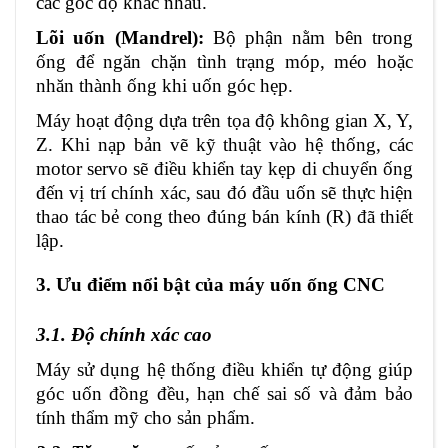
các góc độ khác nhau.
Lõi uốn (Mandrel):
Bộ phận nằm bên trong
ống để ngăn chặn tình trạng móp, méo hoặc
nhăn thành ống khi uốn góc hẹp.
Máy hoạt động dựa trên tọa độ không gian X, Y,
Z. Khi nạp bản vẽ kỹ thuật vào hệ thống, các
motor servo sẽ điều khiển tay kẹp di chuyển ống
đến vị trí chính xác, sau đó đầu uốn sẽ thực hiện
thao tác bẻ cong theo đúng bán kính (R) đã thiết
lập.
3. Ưu điểm nổi bật của máy uốn ống CNC
3.1. Độ chính xác cao
Máy sử dụng hệ thống điều khiển tự động giúp
góc uốn đồng đều, hạn chế sai số và đảm bảo
tính thẩm mỹ cho sản phẩm.