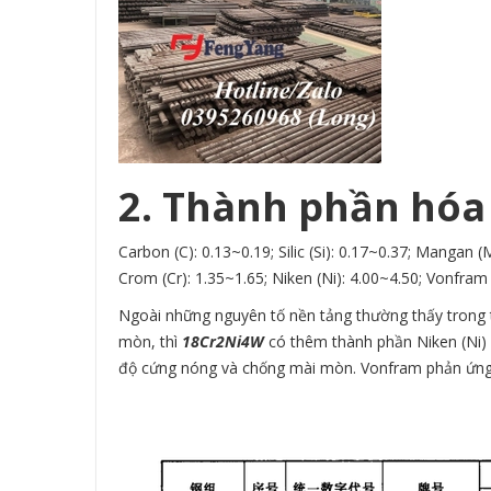
2. Thành phần hóa
Carbon (C): 0.13~0.19; Silic (Si): 0.17~0.37; Mangan (
Crom (Cr): 1.35~1.65; Niken (Ni): 4.00~4.50; Vonfram 
Ngoài những nguyên tố nền tảng thường thấy trong 
mòn, thì
18Cr2Ni4W
có thêm thành phần Niken (Ni) v
độ cứng nóng và chống mài mòn. Vonfram phản ứng vớ