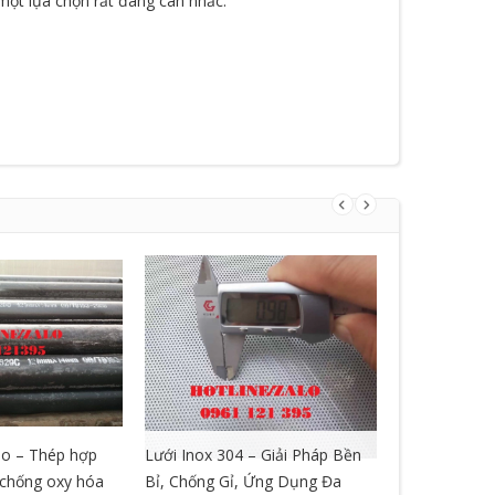
 một lựa chọn rất đáng cân nhắc.
o – Thép hợp
Lưới Inox 304 – Giải Pháp Bền
LƯỚI GIÃN 
, chống oxy hóa
Bỉ, Chống Gỉ, Ứng Dụng Đa