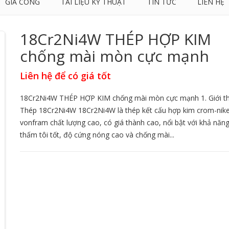
GIA CÔNG
TÀI LIỆU KỸ THUẬT
TIN TỨC
LIÊN HỆ
18Cr2Ni4W THÉP HỢP KIM
chống mài mòn cực mạnh
Liên hệ để có giá tốt
18Cr2Ni4W THÉP HỢP KIM chống mài mòn cực mạnh 1. Giới th
Thép 18Cr2Ni4W 18Cr2Ni4W là thép kết cấu hợp kim crom-nik
vonfram chất lượng cao, có giá thành cao, nổi bật với khả năn
thấm tôi tốt, độ cứng nóng cao và chống mài...