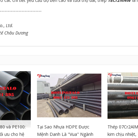
 các chi tiết yêu cầu độ bền cao và tuổi thọ dài, thép
18Cr2Ni4W
là
---------------------------
., Ltd.
 tế Châu Dương
80 và PE100:
Tại Sao Nhựa HDPE Được
Thép 07Cr2AlM
tối ưu cho hệ
Mệnh Danh Là "Vua" Ngành
kim chịu nhiệt