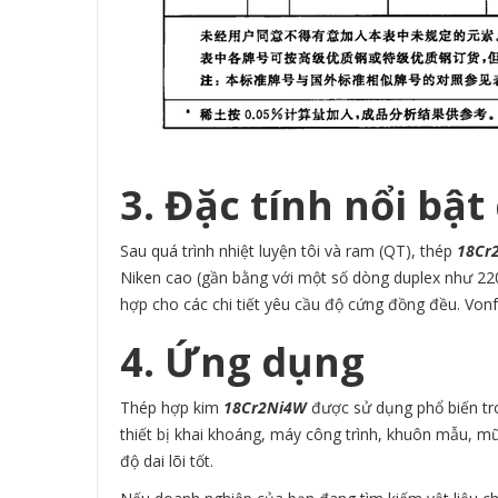
3. Đặc tính nổi bậ
Sau quá trình nhiệt luyện tôi và ram (QT), thép
18Cr
Niken cao (gần bằng với một số dòng duplex như
22
hợp cho các chi tiết yêu cầu độ cứng đồng đều. Vonfr
4. Ứng dụng
Thép hợp kim
18Cr2Ni4W
được sử dụng phổ biến tro
thiết bị khai khoáng, máy công trình, khuôn mẫu, mũ
độ dai lõi tốt.