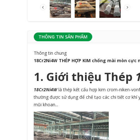
THÔNG TIN SẢN PHẨM
Thông tin chung
18Cr2Ni4W THÉP HỢP KIM chống mài mòn cực 
1. Giới thiệu Thép
1
18Cr2Ni4W
là thép kết cấu hợp kim crom-niken-von
thường được sử dụng để chế tạo các chi tiết cơ khí 
mũi khoan...