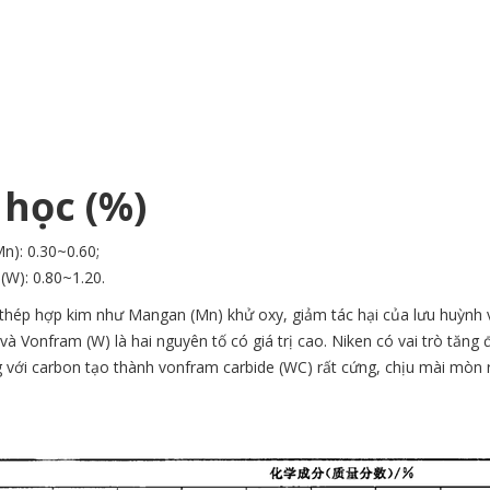
 học (%)
Mn): 0.30~0.60;
(W): 0.80~1.20.
thép hợp kim như Mangan (Mn) khử oxy, giảm tác hại của lưu huỳnh 
à Vonfram (W) là hai nguyên tố có giá trị cao. Niken có vai trò tăn
i carbon tạo thành vonfram carbide (WC) rất cứng, chịu mài mòn rất