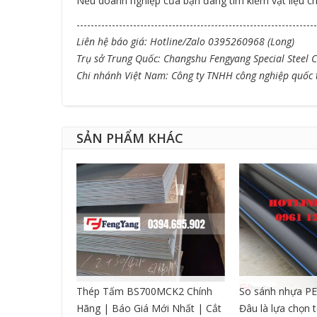
Nếu doanh nghiệp của bạn đang tìm kiếm vật liệu cho
--------------------------------------------------------------------
Liên hệ báo giá: Hotline/Zalo 0395260968 (Long)
Trụ sở Trung Quốc: Changshu Fengyang Special Steel Co
Chi nhánh Việt Nam: Công ty TNHH công nghiệp quốc
SẢN PHẨM KHÁC
CNC DẠNG
Thép Tấm BS700MCK2 Chính
So sánh nhựa PE
Hãng | Báo Giá Mới Nhất | Cắt
Đâu là lựa chọn 