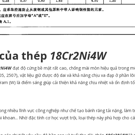
t của thép
18Cr2Ni4W
2Ni4W
đạt độ cứng bề mặt rất cao, chống mài mòn hiệu quả trong mô
05
,
2507
), vật liệu giữ được độ dai và khả năng chịu va đạp ở phần lõ
am (W) là điểm sáng giúp cải thiện khả năng chịu nhiệt và ổn định tổ c
ng nhiều lĩnh vực công nghiệp như chế tạo bánh răng tải nặng, làm tr
i khoan... Nhờ đặc tính cơ học vượt trội, loại thép này phù hợp cho c