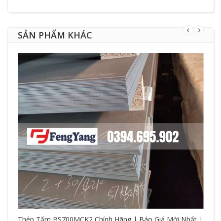
SẢN PHẨM KHÁC
Thép Tấm BS700MCK2 Chính Hãng | Báo Giá Mới Nhất |