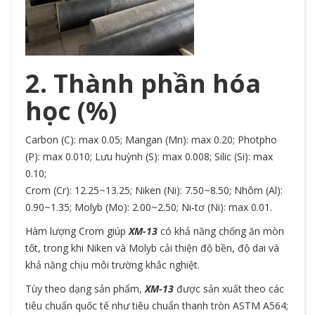
2. Thành phần hóa
học (%)
Carbon (C): max 0.05; Mangan (Mn): max 0.20; Photpho
(P): max 0.010; Lưu huỳnh (S): max 0.008; Silic (Si): max
0.10;
Crom (Cr): 12.25~13.25; Niken (Ni): 7.50~8.50; Nhôm (Al):
0.90~1.35; Molyb (Mo): 2.00~2.50; Ni-tơ (Ni): max 0.01.
Hàm lượng Crom giúp
XM-13
có khả năng chống ăn mòn
tốt, trong khi Niken và Molyb cải thiện độ bền, độ dai và
khả năng chịu môi trường khắc nghiệt.
Tùy theo dạng sản phẩm,
XM-13
được sản xuất theo các
tiêu chuẩn quốc tế như tiêu chuẩn thanh tròn ASTM A564;