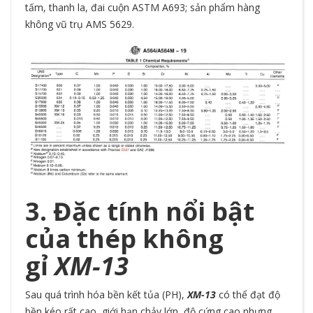
tấm, thanh la, đai cuộn ASTM A693; sản phẩm hàng
không vũ trụ AMS 5629.
3. Đặc tính nổi bật
của thép không
gỉ
XM-13
Sau quá trình hóa bền kết tủa (PH),
XM-13
có thể đạt độ
bền kéo rất cao, giới hạn chảy lớn, độ cứng cao nhưng