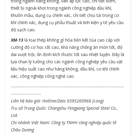
trong ngành hàng không, van áp lực cao, chi tiết bơm,
thiết bị ngoài khơi trong ngành công nghiệp dầu khí,
khuôn mẫu, dụng cụ chính xác, chi tiết chịu tải trong cơ
khí chính xác, dụng cụ phẫu thuật và linh kiện y tế yêu cầu
độ sạch cao.
XM-13
là loại thép không gỉ hóa bền kết tủa cao cấp với
cường độ cơ học rất cao, khả năng chống ăn mòn tốt, độ
dai vượt trội, ổn định kích thước tốt sau nhiệt luyện. Đây là
lựa chọn lý tưởng cho các ngành công nghiệp yêu cầu vật
liệu hiệu suất cao như hàng không, dầu khí, cơ khí chính
xác, công nghiệp công nghệ cao.
---------------------------------------------------------------------------
--------------------
Liên hệ báo giá: Hotline/Zalo 0395260968 (Long)
Trụ sở Trung Quốc: Changshu Fengyang Special Steel Co.,
Ltd.
Chi nhánh Việt Nam: Công ty TNHH công nghiệp quốc tế
Châu Dương