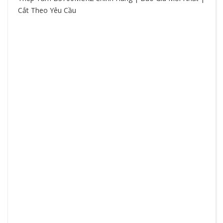
Cắt Theo Yêu Cầu
So
hệ