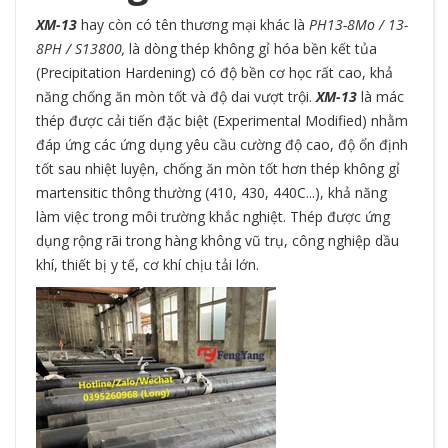
XM-13
hay còn có tên thương mại khác là
PH13-8Mo
/ 13-
8PH / S13800,
là dòng thép không gỉ hóa bền kết tủa
(Precipitation Hardening) có độ bền cơ học rất cao, khả
năng chống ăn mòn tốt và độ dai vượt trội.
XM-13
là mác
thép được cải tiến đặc biệt (Experimental Modified) nhằm
đáp ứng các ứng dụng yêu cầu cường độ cao, độ ổn định
tốt sau nhiệt luyện, chống ăn mòn tốt hơn thép không gỉ
martensitic thông thường (
410
,
430
,
440C
...), khả năng
làm việc trong môi trường khắc nghiệt. Thép được ứng
dụng rộng rãi trong hàng không vũ trụ, công nghiệp dầu
khí, thiết bị y tế, cơ khí chịu tải lớn.