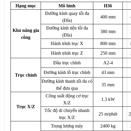
Hạng mục
Mô hình
H36
Đường kính quay tối đa
400 mm
(Đĩa)
Đường kính tiện tối đa
Khả năng gia
380 mm
(Đĩa)
công
Hành trình trục X
800 mm
Hành trình trục Z
250 mm
Đầu trục chính
A2-4
Đường kính lỗ trục chính
43 mm
Trục chính
Đường kính thanh tối đa có
35 mm
thể đưa qua
Công suất động cơ trục
1.3 kW
X/Z
Trục X/Z
Tốc độ di chuyển nhanh
25 m/phút
2
trục X/Z
Trọng lượng máy
2400 kg