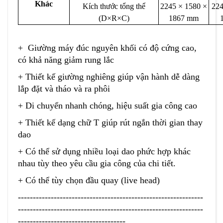
Khác
Kích thước tổng thể
2245 × 1580 ×
224
(D×R×C)
1867 mm
+ Giường máy đúc nguyên khối có độ cứng cao,
có khả năng giảm rung lắc
+ Thiết kế giường nghiêng giúp vận hành dễ dàng
lắp đặt và tháo và ra phôi
+ Di chuyển nhanh chóng, hiệu suất gia công cao
+ Thiết kế dạng chữ T giúp rút ngắn thời gian thay
dao
+ Có thể sử dụng nhiều loại dao phức hợp khác
nhau tùy theo yêu cầu gia công của chi tiết.
+ Có thể tùy chọn đầu quay (live head)
--------------------------------------------------------------
--------------------------------------------------------------
------------------------------------