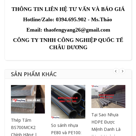
THÔNG TIN LIÊN HỆ TƯ VẤN VÀ BÁO GIÁ
Hotline/Zalo: 0394.695.902 - Ms.Thảo
Email: thaofengyang26@gmail.com
CÔNG TY TNHH CÔNG NGHIỆP QUỐC TẾ
CHÂU DƯƠNG
SẢN PHẨM KHÁC
Tại Sao Nhựa
T
ƯA
Thép Tấm
HDPE Được
– 
So sánh nhựa
BS700MCK2
Mệnh Danh Là
ch
PE80 và PE100:
Chính Hãng |