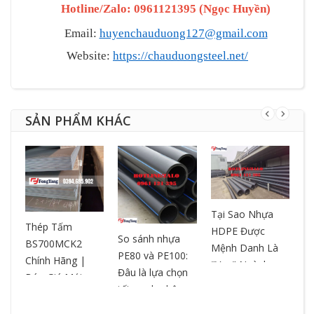
Hotline/Zalo: 0961121395
(
Ngọc Huyền
)
Email:
huyenchauduong127@gmail.com
Website:
https://chauduongsteel.net/
SẢN PHẨM KHÁC
Tại Sao Nhựa
T
ƯA
Thép Tấm
HDPE Được
– 
So sánh nhựa
BS700MCK2
Mệnh Danh Là
ch
PE80 và PE100:
Chính Hãng |
"Vua" Ngành
ox
Đâu là lựa chọn
Báo Giá Mới
Nhựa? So Sánh
ch
tối ưu cho hệ
Nhất | Cắt Theo
& Ưu Điểm
ng
thống đường
Yêu Cầu