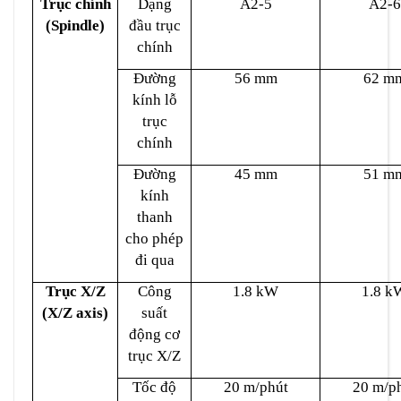
Trục chính
Dạng
A2-5
A2-6
(Spindle)
đầu trục
chính
Đường
56 mm
62 m
kính lỗ
trục
chính
Đường
45 mm
51 m
kính
thanh
cho phép
đi qua
Trục X/Z
Công
1.8 kW
1.8 k
(X/Z axis)
suất
động cơ
trục X/Z
Tốc độ
20 m/phút
20 m/p