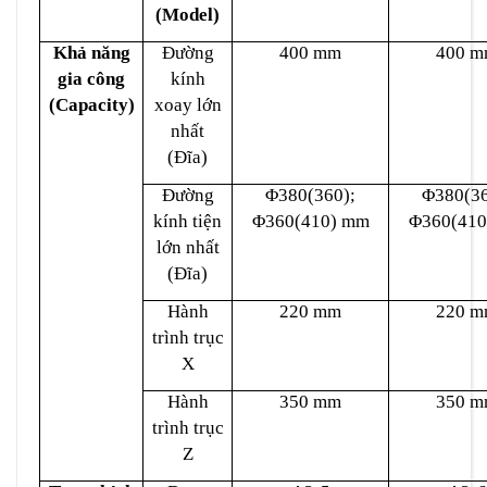
(Model)
Khả năng
Đường
400 mm
400 
gia công
kính
(Capacity)
xoay lớn
nhất
(Đĩa)
Đường
Φ380(360);
Φ380(36
kính tiện
Φ360(410) mm
Φ360(410
lớn nhất
(Đĩa)
Hành
220 mm
220 
trình trục
X
Hành
350 mm
350 
trình trục
Z