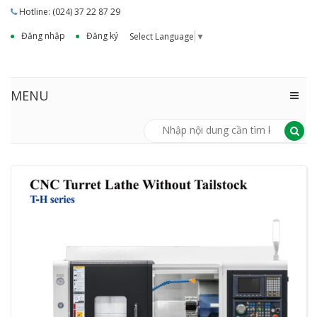
Hotline: (024) 37 22 87 29
Đăng nhập
Đăng ký
Select Language
▼
MENU