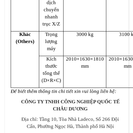
dịch
chuyển
nhanh
trục X/Z
Khác
Trọng
3000 kg
3100 
(Others)
lượng
máy
Kích
2010×1630×1810
2010×1630
thước
mm
mm
tổng thể
(D×R×C)
Để biết thêm thông tin chi tiết xin vui lòng liên hệ:
CÔNG TY TNHH CÔNG NGHIỆP QUỐC TẾ
CHÂU DƯƠNG
Địa chỉ: Tầng 10, Tòa Nhà Ladeco, Số 266 Đội
Cấn, Phường Ngọc Hà, Thành phố Hà Nội