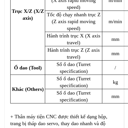
(X axis rapid moving
m/min
speed)
Trục X/Z (X/Z
Tốc độ chạy nhanh trục Z
axis)
(Z axis rapid moving
m/min
speed)
Hành trình trục X (X axis
mm
travel)
Hành trình trục Z (Z axis
mm
travel)
Số ổ dao (Turret
Ổ dao (Tool)
/
specification)
Số ổ dao (Turret
kg
specification)
Khác (Others)
Số ổ dao (Turret
mm
specification)
+ Thân máy tiện CNC được thiết kế dạng hộp,
trang bị tháp dao servo, thay dao nhanh và độ