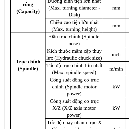
Đường kính tiện lớn nhất
công
(Max. turning diameter -
mm
(Capacity)
Disk)
Chiều cao tiện lớn nhất
mm
(Max. turning height)
Đầu trục chính (Spindle
nose)
Kích thước mâm cặp thủy
inch
lực (Hydraulic chuck size)
Trục chính
Tốc độ trục chính lớn nhất
(Spindle)
m/min
(Max. spindle speed)
Công suất động cơ trục
chính (Spindle motor
kW
power)
Công suất động cơ trục
X/Z (X/Z axis motor
kW
power)
Tốc độ chạy nhanh trục X