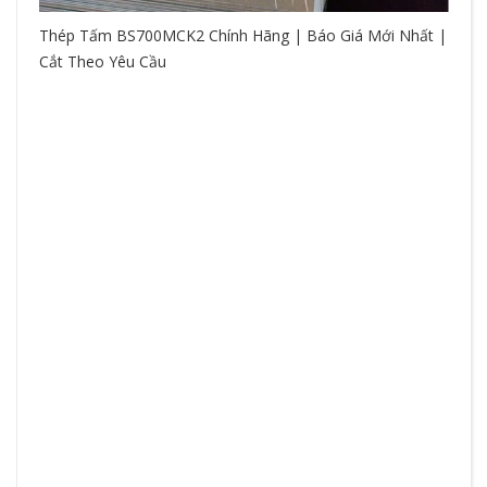
Thép Tấm BS700MCK2 Chính Hãng | Báo Giá Mới Nhất |
Cắt Theo Yêu Cầu
So
hệ