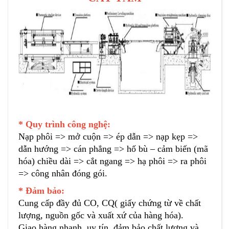
* Quy trình công nghệ:
Nạp phôi => mở cuộn => ép dẫn => nạp kẹp =>
dẫn hướng => cán phẳng => hố bù – cảm biến (mã
hóa) chiều dài => cắt ngang => hạ phôi => ra phôi
=> công nhân đóng gói.
* Đảm bảo:
Cung cấp đầy đủ CO, CQ( giấy chứng từ về chất
lượng, nguồn gốc và xuất xứ của hàng hóa).
Giao hàng nhanh, uy tín, đảm bảo chất lượng và