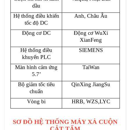
dầu
Hệ thống điều khiển
Anh, Châu Âu
tốc độ DC
Động cơ DC
Động cơ WuXi
XianFeng
Hệ thống điều
SIEMENS
khuyển PLC
Màn hình cảm ứng
TaiWan
5.7’
Bộ giảm tốc tiêu
QinXing JiangSu
chuẩn
Vòng bi
HRB, WZS,LYC
SƠ ĐỒ HỆ THỐNG MÁY XẢ CUỘN
CẮT TẤM