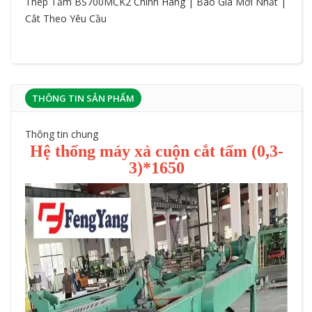
Thép Tấm BS700MCK2 Chính Hãng | Báo Giá Mới Nhất |
Cắt Theo Yêu Cầu
THÔNG TIN SẢN PHẨM
Thông tin chung
Hệ thống máy xả cuộn cắt tấm (0,3-
3)*1650