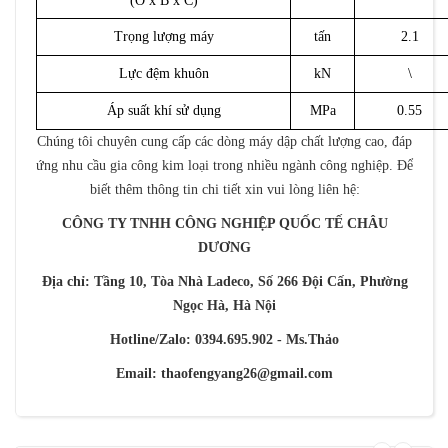
(O x B x C)
Trọng lượng máy
tấn
2.1
Lực đệm khuôn
kN
\
Áp suất khí sử dụng
MPa
0.55
Chúng tôi chuyên cung cấp các dòng máy dập chất lượng cao, đáp
ứng nhu cầu gia công kim loại trong nhiều ngành công nghiệp. Để
biết thêm thông tin chi tiết xin vui lòng liên hệ:
CÔNG TY TNHH CÔNG NGHIỆP QUỐC TẾ CHÂU
DƯƠNG
Địa chỉ: Tầng 10, Tòa Nhà Ladeco, Số 266 Đội Cấn, Phường
Ngọc Hà, Hà Nội
Hotline/Zalo: 0394.695.902 - Ms.Thảo
Email: thaofengyang26@gmail.com