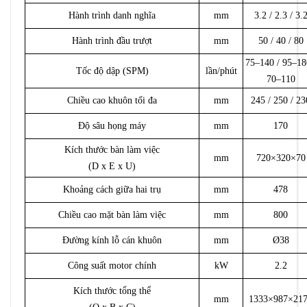
Hành trình danh nghĩa
mm
3.2 / 2.3 / 3.
Hành trình đầu trượt
mm
50 / 40 / 80
75–140 / 95–18
Tốc độ dập (SPM)
lần/phút
70–110
Chiều cao khuôn tối đa
mm
245 / 250 / 23
Độ sâu họng máy
mm
170
Kích thước bàn làm việc
mm
720×320×70
(D x E x U)
Khoảng cách giữa hai trụ
mm
478
Chiều cao mặt bàn làm việc
mm
800
Đường kính lỗ cán khuôn
mm
Ø38
Công suất motor chính
kW
2.2
Kích thước tổng thể
mm
1333×987×21