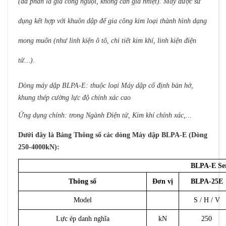
(đa phần là gia công nguội, không cần gia nhiệt).
Máy được sử
dụng kết hợp với khuôn dập để gia công kim loại thành hình dạng
mong muốn (như linh kiện ô tô, chi tiết kim khí, linh kiện điện
tử…).
Dòng máy dập BLPA-E: thuộc loại Máy dập cố định bàn hở,
khung thép cường lực độ chính xác cao
Ứng dụng chính: trong Ngành Điện tử, Kim khí chính xác,...
Dưới đây là Bảng Thông số các dòng Máy dập BLPA-E (Dòng
250-4000kN):
BLPA-E Ser
Thông số
Đơn vị
BLPA-25E
Model
S / H / V
Lực ép danh nghĩa
kN
250