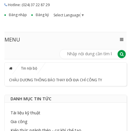
Hotline: (024) 37 22 87 29
Đăng nhập
Đăng ký
Select Language
▼
MENU
Tin nội bộ
CHÂU DƯƠNG THÔNG BÁO THAY ĐỔI ĐỊA CHỈ CÔNG TY
DANH MỤC TIN TỨC
Tài liệu kỹ thuật
Gia công
Kiến thức ngành thép - cơ khí chế tạo