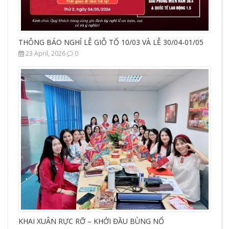
THÔNG BÁO NGHỈ LỄ GIỖ TỔ 10/03 VÀ LỄ 30/04-01/05
23 April, 2026
0
KHAI XUÂN RỰC RỠ – KHỞI ĐẦU BÙNG NỔ