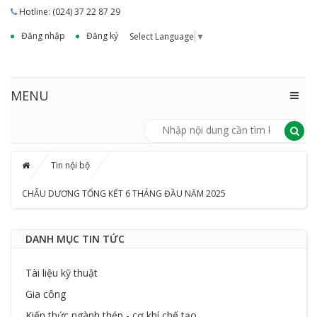
Hotline: (024) 37 22 87 29
Đăng nhập
Đăng ký
Select Language
▼
MENU
Tin nội bộ
CHÂU DƯƠNG TỔNG KẾT 6 THÁNG ĐẦU NĂM 2025
DANH MỤC TIN TỨC
Tài liệu kỹ thuật
Gia công
Kiến thức ngành thép - cơ khí chế tạo