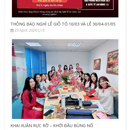
THÔNG BÁO NGHỈ LỄ GIỖ TỔ 10/03 VÀ LỄ 30/04-01/05
23 April, 2026
0
KHAI XUÂN RỰC RỠ – KHỞI ĐẦU BÙNG NỔ