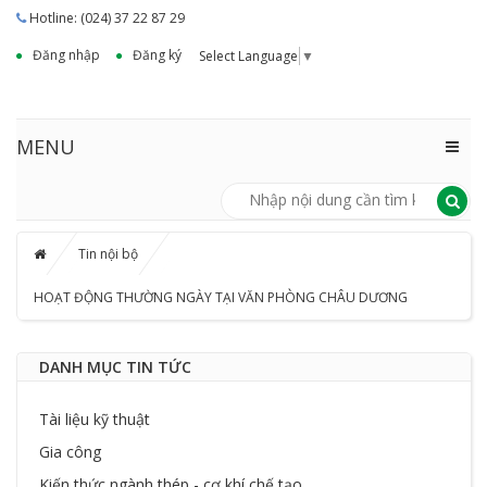
Hotline: (024) 37 22 87 29
Đăng nhập
Đăng ký
Select Language
▼
MENU
Tin nội bộ
HOẠT ĐỘNG THƯỜNG NGÀY TẠI VĂN PHÒNG CHÂU DƯƠNG
DANH MỤC TIN TỨC
Tài liệu kỹ thuật
Gia công
Kiến thức ngành thép - cơ khí chế tạo