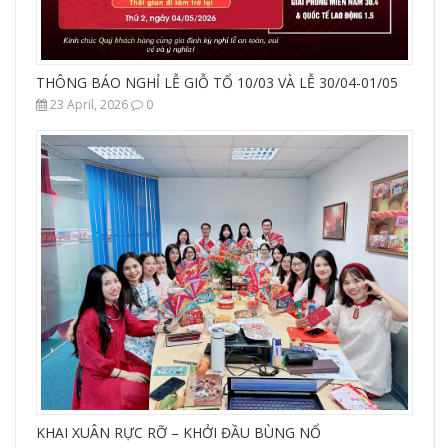
THÔNG BÁO NGHỈ LỄ GIỖ TỔ 10/03 VÀ LỄ 30/04-01/05
23 April, 2026
0
KHAI XUÂN RỰC RỠ – KHỞI ĐẦU BÙNG NỔ