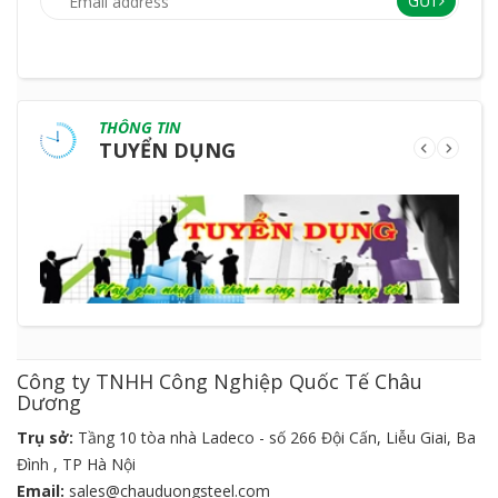
GỬI
THÔNG TIN
TUYỂN DỤNG
Công ty TNHH Công Nghiệp Quốc Tế Châu
Dương
Trụ sở:
Tầng 10 tòa nhà Ladeco - số 266 Đội Cấn, Liễu Giai, Ba
Đình , TP Hà Nội
Email:
sales@chauduongsteel.com