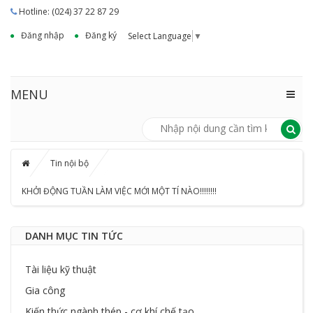
Hotline: (024) 37 22 87 29
Đăng nhập
Đăng ký
Select Language
▼
MENU
Tin nội bộ
KHỞI ĐỘNG TUẦN LÀM VIỆC MỚI MỘT TÍ NÀO!!!!!!!!
DANH MỤC TIN TỨC
Tài liệu kỹ thuật
Gia công
Kiến thức ngành thép - cơ khí chế tạo