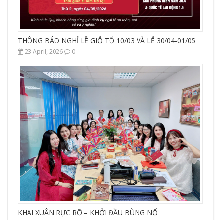
THÔNG BÁO NGHỈ LỄ GIỖ TỔ 10/03 VÀ LỄ 30/04-01/05
23 April, 2026
0
KHAI XUÂN RỰC RỠ – KHỞI ĐẦU BÙNG NỔ