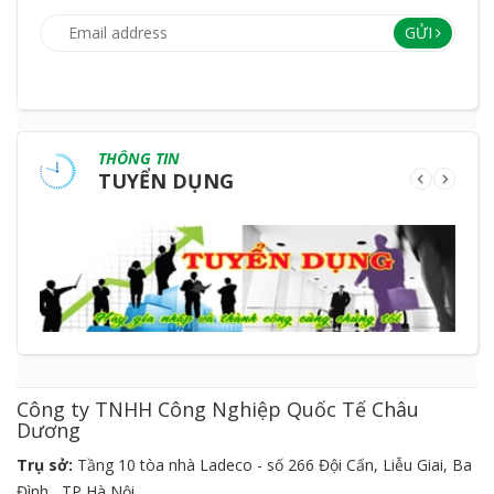
GỬI
THÔNG TIN
TUYỂN DỤNG
Công ty TNHH Công Nghiệp Quốc Tế Châu
Dương
Trụ sở:
Tầng 10 tòa nhà Ladeco - số 266 Đội Cấn, Liễu Giai, Ba
Đình , TP Hà Nội