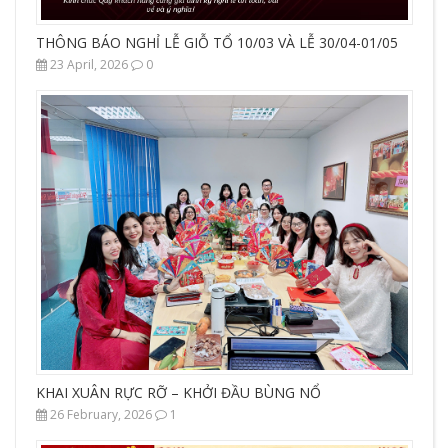
THÔNG BÁO NGHỈ LỄ GIỖ TỔ 10/03 VÀ LỄ 30/04-01/05
23 April, 2026
0
KHAI XUÂN RỰC RỠ – KHỞI ĐẦU BÙNG NỔ
26 February, 2026
1