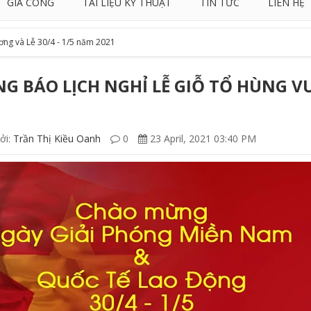
GIA CÔNG
TÀI LIỆU KỸ THUẬT
TIN TỨC
LIÊN HỆ
ơng và Lễ 30/4 - 1/5 năm 2021
G BÁO LỊCH NGHỈ LỄ GIỖ TỔ HÙNG VƯ
ởi:
Trần Thị Kiều Oanh
0
23 April, 2021 03:40 PM