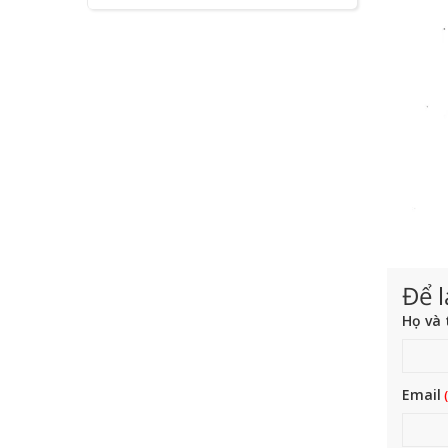
Để l
Họ và 
Email