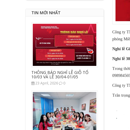
TIN MỚI NHẤT
Công ty T
phóng Miề
Nghỉ lễ 
Nghỉ lễ 30
Trong thời
THÔNG BÁO NGHỈ LỄ GIỖ TỔ
09898456
10/03 VÀ LỄ 30/04-01/05
23 April, 2026
0
Công ty T
Trân trọng