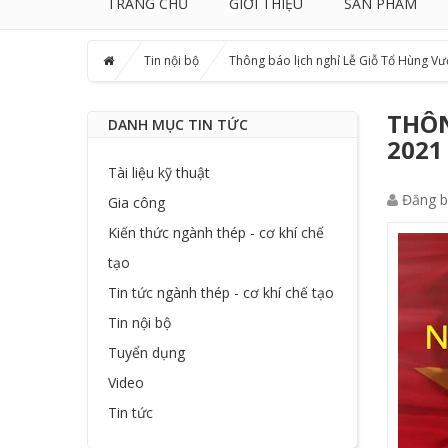
TRANG CHỦ
GIỚI THIỆU
SẢN PHẨM
Tin nội bộ
Thông báo lịch nghỉ Lễ Giỗ Tổ Hùng Vư
THÔN
DANH MỤC TIN TỨC
2021
Tài liệu kỹ thuật
Đăng b
Gia công
Kiến thức ngành thép - cơ khí chế
tạo
Tin tức ngành thép - cơ khí chế tạo
Tin nội bộ
Tuyển dụng
Video
Tin tức