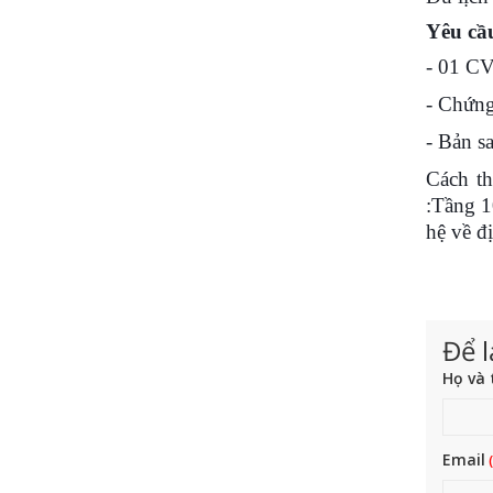
Yêu cầu
- 01
CV
- Chứn
- Bản s
Cách th
:Tầng 1
hệ về đị
Để l
Họ và 
Email