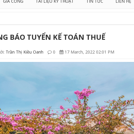
GIA CÔNG
TÀI LIỆU KỸ THUẬT
TIN TỨC
LIÊN HỆ
G BÁO TUYỂN KẾ TOÁN THUẾ
ởi:
Trần Thị Kiều Oanh
0
17 March, 2022 02:01 PM