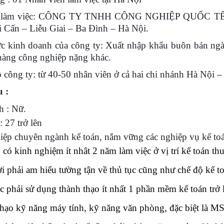
ỉ làm việc: CÔNG TY TNHH CÔNG NGHIỆP QUỐC TẾ 
 Cấn – Liễu Giai – Ba Đình – Hà Nội.
c kinh doanh của công ty: Xuất nhập khẩu buôn bán ngà
hàng công nghiệp nặng khác.
công ty: từ 40-50 nhân viên ở cả hai chi nhánh Hà Nội 
 :
h : Nữ.
: 27 trở lên
iệp chuyên ngành kế toán, nắm vững các nghiệp vụ kế toán
 có kinh nghiệm ít nhât
2
năm làm việc ở vị trí kế toán thu
i phải am hiểu tường tận về thủ tục cũng như chế độ kế t
c phải sử dụng thành thạo ít nhất 1 phần mềm kế toán trở 
hạo kỹ năng máy tính, kỹ năng văn phòng, đặc biệt là MS