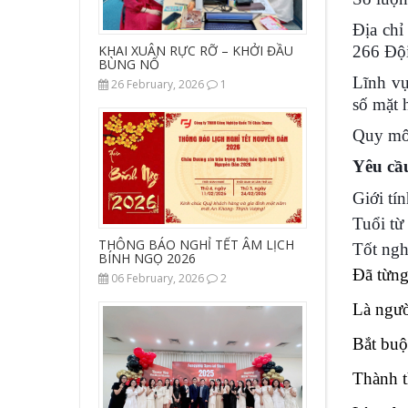
Địa ch
266 Đội
KHAI XUÂN RỰC RỠ – KHỞI ĐẦU
BÙNG NỔ
Lĩnh vự
26 February, 2026
1
số mặt 
Quy mô 
Yêu cầu
Giới tín
Tuổi từ 
THÔNG BÁO NGHỈ TẾT ÂM LỊCH
Tốt ngh
BÍNH NGỌ 2026
Đã từng
06 February, 2026
2
Là ngườ
Bắt buộ
Thành t