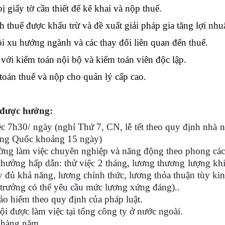
ị giấy tờ cần thiết để kê khai và nộp thuế.
h thuế được khấu trừ và đề xuất giải pháp gia tăng lợi nhu
i xu hướng ngành và các thay đổi liên quan đến thuế.
 với kiểm toán nội bộ và kiểm toán viên độc lập.
toán thuế và nộp cho quản lý cấp cao.
được hưởng:
c 7h30/ ngày (nghỉ Thứ 7, CN, lễ tết theo quy định nhà 
ung Quốc khoảng 15 ngày)
ờng làm việc chuyên nghiệp và năng động theo phong các
hưởng hấp dẫn: thử việc 2 tháng, lương thương lượng khi
y đủ khả năng, lương chính thức
, lương
thỏa thuận tùy ki
 trưởng có thể yêu cầu mức lương xứng đáng)..
o hiểm theo quy định của pháp luật.
ội được làm việc tại tổng công ty ở nước ngoài.
 hàng năm