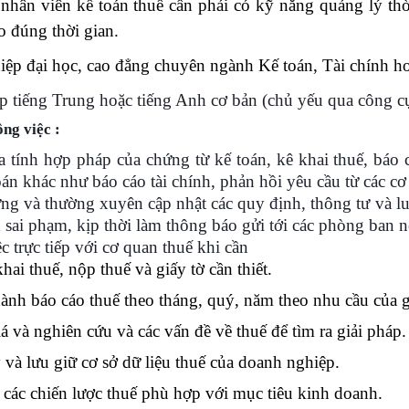
nhân viên kế toán thuế cần phải có kỹ năng quảng lý th
o đúng thời gian.
iệp đại học, cao đẳng chuyên ngành Kế toán, Tài chính ho
ếp tiếng Trung hoặc tiếng Anh cơ bản (chủ yếu qua công cụ
ng việc :
a tính hợp pháp của chứng từ kế toán, kê khai thuế, báo
oán khác như báo cáo tài chính, phản hồi yêu cầu từ các 
g và thường xuyên cập nhật các quy định, thông tư và lu
h sai phạm, kịp thời làm thông báo gửi tới các phòng ban n
c trực tiếp với cơ quan thuế khi cần
hai thuế, nộp thuế và giấy tờ cần thiết.
ành báo cáo thuế theo tháng, quý, năm theo nhu cầu của 
á và nghiên cứu và các vấn đề về thuế để tìm ra giải pháp.
 và lưu giữ cơ sở dữ liệu thuế của doanh nghiệp.
 các chiến lược thuế phù hợp với mục tiêu kinh doanh.