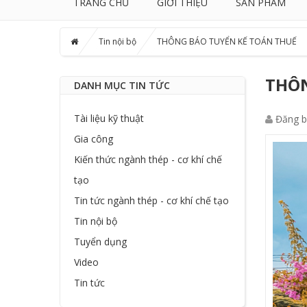
TRANG CHỦ
GIỚI THIỆU
SẢN PHẨM
Tin nội bộ
THÔNG BÁO TUYỂN KẾ TOÁN THUẾ
THÔN
DANH MỤC TIN TỨC
Tài liệu kỹ thuật
Đăng b
Gia công
Kiến thức ngành thép - cơ khí chế
tạo
Tin tức ngành thép - cơ khí chế tạo
Tin nội bộ
Tuyển dụng
Video
Tin tức