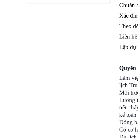
Chuẩn b
Xác địn
Theo dõ
Liên hệ
Lập dự 
Quyền 
Làm việ
lịch Tr
Môi trư
Lương t
nếu thấ
kế toán
Đóng bả
Có cơ h
Du lịch