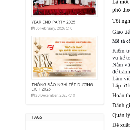
Là một 
phó the
Tốt ngh
YEAR END PARTY 2025
06 February, 2026
0
Giao ti
Mô tả cô
Kiểm tr
vụ kế t
Nắm vữn
để trán
Làm việ
THÔNG BÁO NGHỈ TẾT DƯƠNG
Lập tờ k
LỊCH 2026
Hoàn th
30 December, 2025
0
Đánh gi
Quản lý
TAGS
Đề xuất