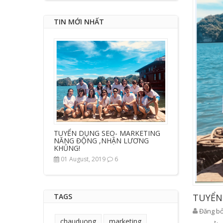
TIN MỚI NHẤT
TUYỂN DỤNG SEO- MARKETING
NĂNG ĐỘNG ,NHẬN LƯƠNG
KHỦNG!
01 August, 2019
6
TAGS
TUYỂN
Đăng bở
chauduong
marketing