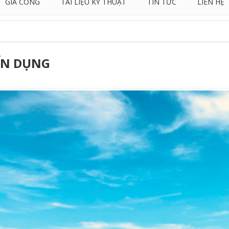
GIA CÔNG
TÀI LIỆU KỸ THUẬT
TIN TỨC
LIÊN HỆ
ỂN DỤNG