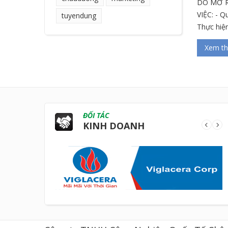
DO MỞ R
VIỆC: - Q
tuyendung
Thực hiện
Xem t
ĐỐI TÁC
KINH DOANH