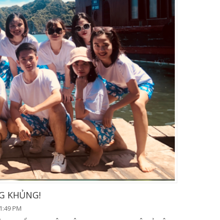
G KHỦNG!
1:49 PM