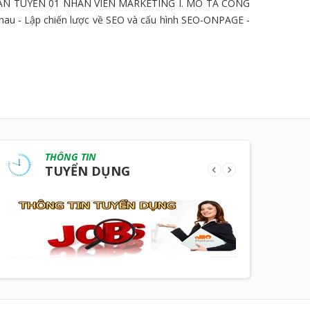
N TUYỂN 01 NHÂN VIÊN MARKETING I. MÔ TẢ CÔNG
c nhau - Lập chiến lược về SEO và cấu hình SEO-ONPAGE -
THÔNG TIN
TUYỂN DỤNG