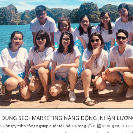
 DỤNG SEO- MARKETING NĂNG ĐỘNG ,NHẬN LƯƠN
i:
Công ty tnhh công nghiệp quốc tế Châu Dương
6
01 August, 2019 0