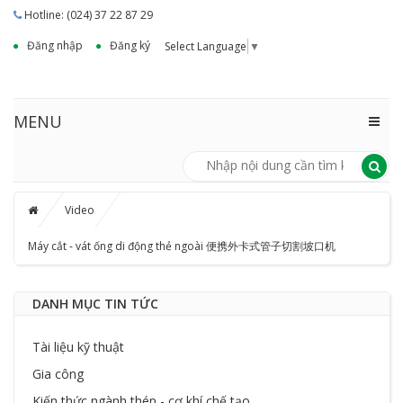
Hotline: (024) 37 22 87 29
Đăng nhập
Đăng ký
Select Language
▼
MENU
Video
Máy cắt - vát ống di động thẻ ngoài 便携外卡式管子切割坡口机
DANH MỤC TIN TỨC
Tài liệu kỹ thuật
Gia công
Kiến thức ngành thép - cơ khí chế tạo