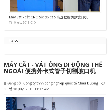
Máy vát - cắt CNC tốc độ cao 高速数控切割坡口机
10 July, 2018
0
TAGS
MÁY CẮT - VÁT ỐNG DI ĐỘNG THẺ
NGOÀI 便携外卡式管子切割坡口机
Đăng bởi:
Công ty tnhh công nghiệp quốc tế Châu Dương
0
10 July, 2018 11:32 AM