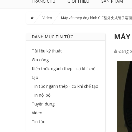
TRANG CHỦ
GIỚI THIỆU
SẢN PHẨM
Video
Máy vát mép ống hình C C型外夹式管子
MÁY
DANH MỤC TIN TỨC
Tài liệu kỹ thuật
Đăng b
Gia công
Kiến thức ngành thép - cơ khí chế
tạo
Tin tức ngành thép - cơ khí chế tạo
Tin nội bộ
Tuyển dụng
Video
Tin tức