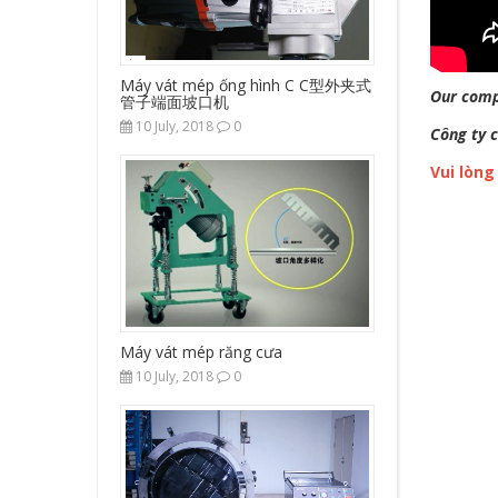
Máy vát mép ống hình C C型外夹式
Our comp
管子端面坡口机
10 July, 2018
0
Công ty 
Vui lòng
Máy vát mép răng cưa
10 July, 2018
0