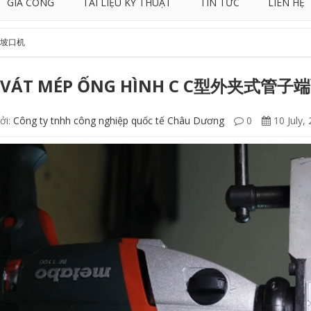
GIA CÔNG
TÀI LIỆU KỸ THUẬT
TIN TỨC
LIÊN HỆ
端面坡口机
 VÁT MÉP ỐNG HÌNH C C型外夹式管
ởi:
Công ty tnhh công nghiệp quốc tế Châu Dương
0
10 July,