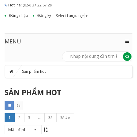
Hotline: (024) 37 22 87 29
Đăng nhập
Đăng ký
Select Language
▼
MENU
Sản phẩm hot
SẢN PHẨM HOT
1
2
3
...
35
SAU »