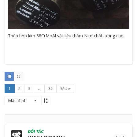
Thép hợp kim 38CrMoAl vật liệu thấm Nitơ chất lượng cao
1
2
3
...
35
SAU »
ĐỐI TÁC