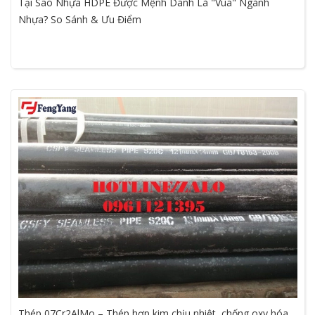
Tại Sao Nhựa HDPE Được Mệnh Danh Là "Vua" Ngành
Nhựa? So Sánh & Ưu Điểm
Thép 07Cr2AlMo – Thép hợp kim chịu nhiệt, chống oxy hóa