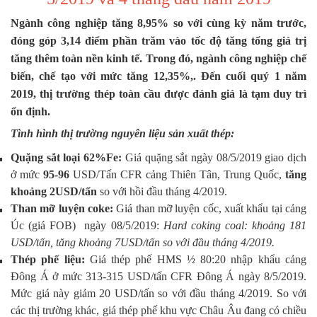
Ngành công nghiệp tăng 8,95% so với cùng kỳ năm trước,
đóng góp 3,14 điểm phần trăm vào tốc độ tăng tổng giá trị
tăng thêm toàn nền kinh tế. Trong đó, ngành công nghiệp chế
biến, chế tạo với mức tăng 12,35%,. Đến cuối quý 1 năm
2019, thị trường thép toàn cầu được đánh giá là tạm duy trì
ổn định.
Tình hình thị trường nguyên liệu sản xuất thép:
Quặng
sắt
loại 62%Fe:
Giá quặng sắt ngày 08/5/2019 giao dịch
ở mức
95-96
USD/Tấn CFR cảng Thiên Tân, Trung Quốc,
tăng
khoảng 2USD/tấn
so với hồi đầu tháng 4/2019.
Than mỡ
luyện coke:
Giá than mỡ luyện cốc, xuất khẩu tại cảng
Úc (giá FOB) ngày 08/5/2019:
Hard coking coal: khoảng 181
USD/tấn, tăng khoảng 7USD/tấn so với đầu tháng 4/2019.
Thép
phế
liệu:
Giá thép phế HMS ½ 80:20 nhập khẩu cảng
Đông Á ở mức 313-315 USD/tấn CFR Đông Á ngày 8/5/2019.
Mức giá này giảm 20 USD/tấn so với đầu tháng 4/2019. So với
các thị trường khác, giá thép phế khu vực Châu Âu đang có chiều