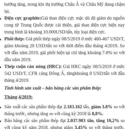
hướng tăng, trong khi thị trường Châu Á và Châu Mỹ đang chậm
lại.
Điện cực graphite:
Giá than điện cực mặc dù đã giảm do nguồn
cung từ Trung Quốc được cải thiện, giá than điện cực hiện nay
trung bình là khoảng 10.000USD/tấn, tùy loại điện cực.
Phôi
thép:
Giá phôi thép ngày 08/5/2019 ở mức 460-467 USD/T,
giảm khoảng 20 USD/tấn so với thời điểm đầu tháng 4/2019. So
với đầu năm 2019, giá phôi hiện tại chỉ tăng khoảng 7-8% so với
đầu năm 2019.
Thép cuộn cán nóng (HRC):
Giá HRC ngày 08/5/2019 ở mức
542 USD/T, CFR cảng Đông Á, tăngkhoảng 8 USD/tấn với đầu
tháng 4/2019.
Tình hình sản xuất – bán hàng các sản phẩm thép:
Tháng
4/2019:
Sản xuất các sản phẩm thép đạt
2.183.162
tấn,
giảm 3.8%
so với
tháng trước, nhưng tăng so với cùng kỳ 2018 là
8,8%.
Bán hàng các sản phẩm thép đạt
2.037.983 tấn
,
tăng 10,2%
so
với cùng kỳ năm 2018, nhưng giảm
3,45%
so với tháng trước.