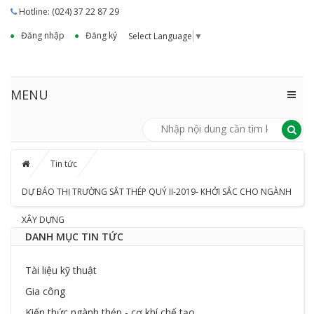
Hotline: (024) 37 22 87 29
Đăng nhập
Đăng ký
Select Language
▼
MENU
Tin tức
DỰ BÁO THỊ TRƯỜNG SẮT THÉP QUÝ II-2019- KHỞI SẮC CHO NGÀNH
XÂY DỰNG
DANH MỤC TIN TỨC
Tài liệu kỹ thuật
Gia công
Kiến thức ngành thép - cơ khí chế tạo