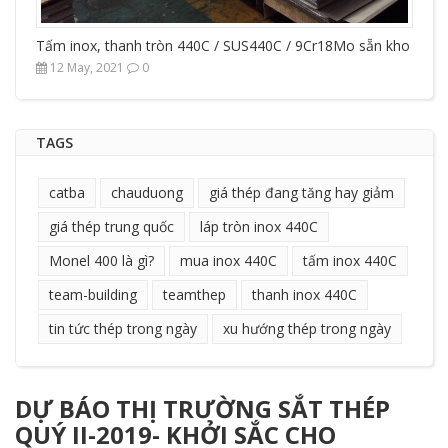
Tấm inox, thanh tròn 440C / SUS440C / 9Cr18Mo sẵn kho
12 May, 2021
0
TAGS
catba
chauduong
giá thép đang tăng hay giảm
giá thép trung quốc
láp tròn inox 440C
Monel 400 là gì?
mua inox 440C
tấm inox 440C
team-building
teamthep
thanh inox 440C
tin tức thép trong ngày
xu hướng thép trong ngày
DỰ BÁO THỊ TRƯỜNG SẮT THÉP
QUÝ II-2019- KHỞI SẮC CHO