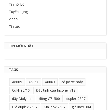
Tin nội bộ
Tuyển dụng
Video
Tin tức
TIN MỚI NHẤT
TAGS
A6005
A6061
A6063
cổ pô xe máy
CuNi 90/10
Đặc tính của Inconel 718
dây Molyden
đồng C71500
duplex 2507
Giá duplex 2507
Giá inox 2507
giá inox 304