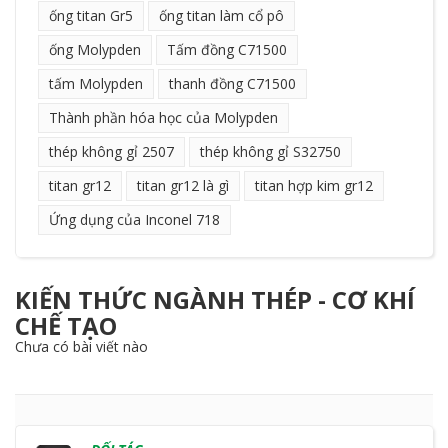
ống titan Gr5
ống titan làm cổ pô
ống Molypden
Tấm đồng C71500
tấm Molypden
thanh đồng C71500
Thành phần hóa học của Molypden
thép không gỉ 2507
thép không gỉ S32750
titan gr12
titan gr12 là gì
titan hợp kim gr12
Ứng dụng của Inconel 718
KIẾN THỨC NGÀNH THÉP - CƠ KHÍ
CHẾ TẠO
Chưa có bài viết nào