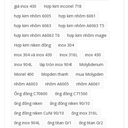
giá inox 430
Hợp kim inconel 718
hợp kim nhôm 6005
hợp kim nhôm 6061
hợp kim nhôm 6063
hợp kim nhôm A6063 T5
hợp kim nhôm A6063 T6
hợp kim nhôm magie
Hợp kim niken đồng
inox 304
inox 304 và inox 430
Inox 316L
inox 430
Inox 904L
láp tròn inox 904l
Molybdenum
Monel 400
Mopden thanh
mua Molypden
nhôm A6003
nhôm A6005
nhôm A6061
Ống đồng C70600
ống đồng C71500
ống đồng niken
ống đồng niken 90/10
ống đồng niken CuNi 90/10
ống inox 316L
ống inox 904L
ống titan Gr1
ống titan Gr2