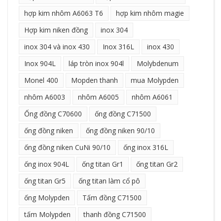
hợp kim nhôm A6063 T6
hợp kim nhôm magie
Hợp kim niken đồng
inox 304
inox 304 và inox 430
Inox 316L
inox 430
Inox 904L
láp tròn inox 904l
Molybdenum
Monel 400
Mopden thanh
mua Molypden
nhôm A6003
nhôm A6005
nhôm A6061
Ống đồng C70600
ống đồng C71500
ống đồng niken
ống đồng niken 90/10
ống đồng niken CuNi 90/10
ống inox 316L
ống inox 904L
ống titan Gr1
ống titan Gr2
ống titan Gr5
ống titan làm cổ pô
ống Molypden
Tấm đồng C71500
tấm Molypden
thanh đồng C71500