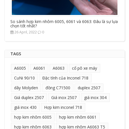
So sánh hợp kim nhôm 6005, 6061 và 6063: Đâu là sự lựa
chọn tốt nhất?
26 April, 2022
0
TAGS
A6005
A6061
A6063
cổ pô xe máy
CuNi 90/10
Đặc tính của Inconel 718
dây Molyden
đồng C71500
duplex 2507
Giá duplex 2507
Giá inox 2507
giá inox 304
giá inox 430
Hợp kim inconel 718
hợp kim nhôm 6005
hợp kim nhôm 6061
hợp kim nhôm 6063
hợp kim nhôm A6063 T5