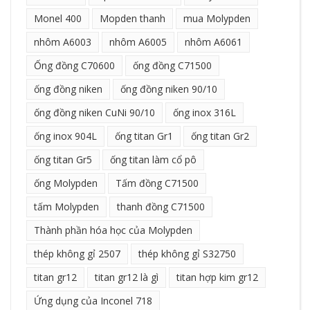
Monel 400
Mopden thanh
mua Molypden
nhôm A6003
nhôm A6005
nhôm A6061
Ống đồng C70600
ống đồng C71500
ống đồng niken
ống đồng niken 90/10
ống đồng niken CuNi 90/10
ống inox 316L
ống inox 904L
ống titan Gr1
ống titan Gr2
ống titan Gr5
ống titan làm cổ pô
ống Molypden
Tấm đồng C71500
tấm Molypden
thanh đồng C71500
Thành phần hóa học của Molypden
thép không gỉ 2507
thép không gỉ S32750
titan gr12
titan gr12 là gì
titan hợp kim gr12
Ứng dụng của Inconel 718