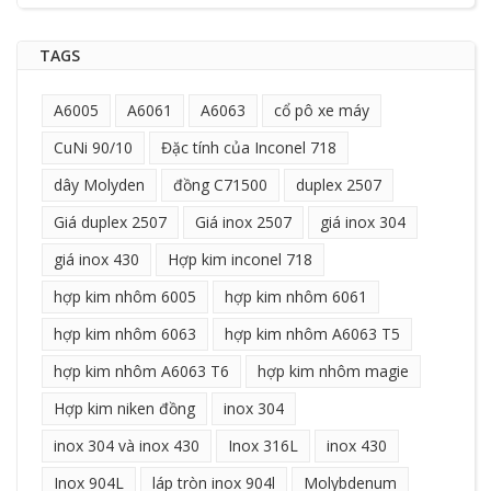
TAGS
A6005
A6061
A6063
cổ pô xe máy
CuNi 90/10
Đặc tính của Inconel 718
dây Molyden
đồng C71500
duplex 2507
Giá duplex 2507
Giá inox 2507
giá inox 304
giá inox 430
Hợp kim inconel 718
hợp kim nhôm 6005
hợp kim nhôm 6061
hợp kim nhôm 6063
hợp kim nhôm A6063 T5
hợp kim nhôm A6063 T6
hợp kim nhôm magie
Hợp kim niken đồng
inox 304
inox 304 và inox 430
Inox 316L
inox 430
Inox 904L
láp tròn inox 904l
Molybdenum