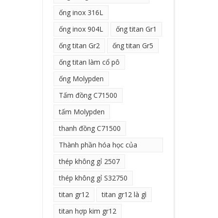
ống inox 316L
ống inox 904L
ống titan Gr1
ống titan Gr2
ống titan Gr5
ống titan làm cổ pô
ống Molypden
Tấm đồng C71500
tấm Molypden
thanh đồng C71500
Thành phần hóa học của
Molypden
thép không gỉ 2507
thép không gỉ S32750
titan gr12
titan gr12 là gì
titan hợp kim gr12