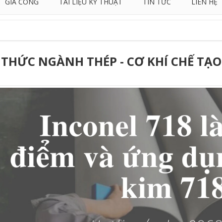
GIA CÔNG
TÀI LIỆU KỸ THUẬT
TIN TỨC
LIÊN HỆ
 THỨC NGÀNH THÉP - CƠ KHÍ CHẾ TẠO