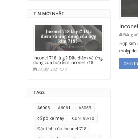
TIN MỚI NHẤT
Incone
Đăng bở
Hợp kim 
molypden
Inconel 718 là gì? Đặc điểm và ứng
dụng của hợp kim inconel 718
Xem t
30 July, 2021
0
TAGS
A6005
A6061
A6063
cổ pô xe máy
CuNi 90/10
Đặc tính của Inconel 718