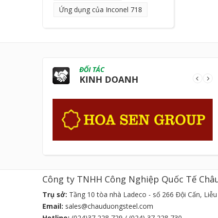
Ứng dụng của Inconel 718
ĐỐI TÁC
KINH DOANH
Công ty TNHH Công Nghiệp Quốc Tế Châ
Trụ sở:
Tầng 10 tòa nhà Ladeco - số 266 Đội Cấn, Liễu 
Email:
sales@chauduongsteel.com
Hotline:
(024)37 228 729 / (024) 37 228 730