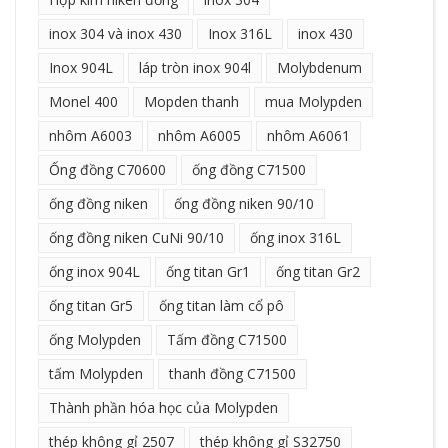
inox 304 và inox 430
Inox 316L
inox 430
Inox 904L
láp tròn inox 904l
Molybdenum
Monel 400
Mopden thanh
mua Molypden
nhôm A6003
nhôm A6005
nhôm A6061
Ống đồng C70600
ống đồng C71500
ống đồng niken
ống đồng niken 90/10
ống đồng niken CuNi 90/10
ống inox 316L
ống inox 904L
ống titan Gr1
ống titan Gr2
ống titan Gr5
ống titan làm cổ pô
ống Molypden
Tấm đồng C71500
tấm Molypden
thanh đồng C71500
Thành phần hóa học của Molypden
thép không gỉ 2507
thép không gỉ S32750