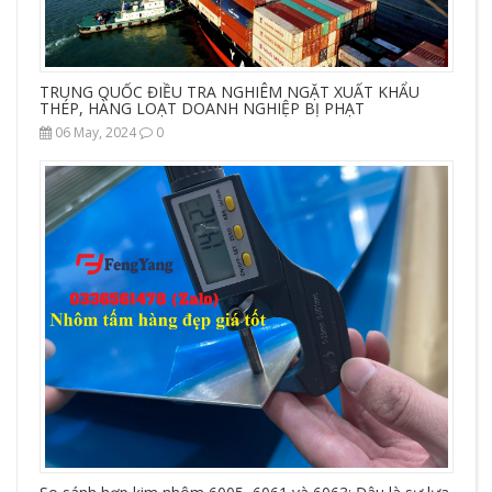
TRUNG QUỐC ĐIỀU TRA NGHIÊM NGẶT XUẤT KHẨU
THÉP, HÀNG LOẠT DOANH NGHIỆP BỊ PHẠT
06 May, 2024
0