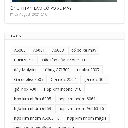
ỐNG TITAN LÀM CỔ PÔ XE MÁY
05 August, 2021
0
TAGS
A6005
A6061
A6063
cổ pô xe máy
CuNi 90/10
Đặc tính của Inconel 718
dây Molyden
đồng C71500
duplex 2507
Giá duplex 2507
Giá inox 2507
giá inox 304
giá inox 430
Hợp kim inconel 718
hợp kim nhôm 6005
hợp kim nhôm 6061
hợp kim nhôm 6063
hợp kim nhôm A6063 T5
hợp kim nhôm A6063 T6
hợp kim nhôm magie
Hợp kim niken đồng
inox 304