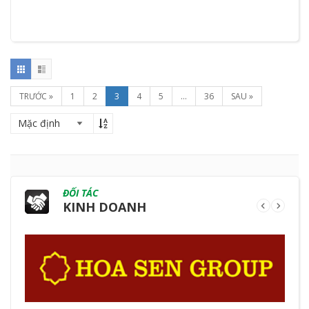
TRƯỚC »
1
2
3
4
5
...
36
SAU »
ĐỐI TÁC
KINH DOANH