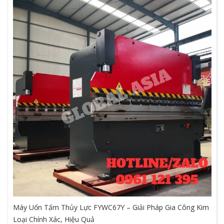
Máy Uốn Tấm Thủy Lực FYWC67Y – Giải Pháp Gia Công Kim
Loại Chính Xác, Hiệu Quả