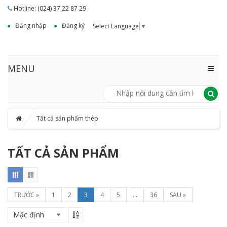
Hotline: (024) 37 22 87 29
Đăng nhập
Đăng ký
Select Language
▼
MENU
Tất cả sản phẩm thép
TẤT CẢ SẢN PHẨM
TRƯỚC »
1
2
3
4
5
...
36
SAU »