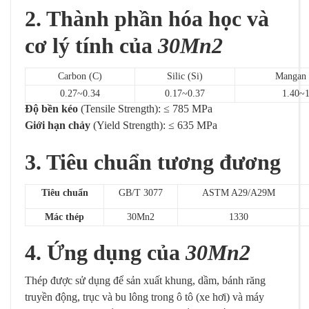
2. Thành phần hóa học và
cơ lý tính của
30Mn2
Carbon (C)
Silic (Si)
Mangan
0.27~0.34
0.17~0.37
1.40~1
Độ bền kéo
(Tensile Strength): ≤ 785 MPa
Giới hạn chảy
(Yield Strength): ≤ 635 MPa
3. Tiêu chuẩn tương đương
Tiêu chuẩn
GB/T 3077
ASTM A29/A29M
Mác thép
30Mn2
1330
4. Ứng dụng của
30Mn2
Thép được sử dụng để sản xuất khung, dầm, bánh răng
truyền động, trục và bu lông trong ô tô (xe hơi) và máy