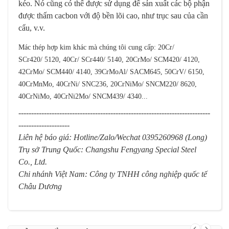
kéo.
Nó cũng có thể được sử dụng để sản xuất các bộ phận
được thấm cacbon với độ bền lõi cao, như trục sau của cần
cẩu, v.v.
Mác thép hợp kim khác mà chúng tôi cung cấp: 20Cr/
SCr420/ 5120, 40Cr/ SCr440/ 5140, 20CrMo/ SCM420/ 4120,
42CrMo/ SCM440/ 4140, 39CrMoAl/ SACM645, 50CrV/ 6150,
40CrMnMo, 40CrNi/ SNC236, 20CrNiMo/ SNCM220/ 8620,
40CrNiMo, 40CrNi2Mo/ SNCM439/ 4340...
---------------------------------------------------------------------------
--------------------
Liên hệ báo giá: Hotline/Zalo/Wechat 0395260968 (Long)
Trụ sở Trung Quốc: Changshu Fengyang Special Steel
Co., Ltd.
Chi nhánh Việt Nam: Công ty TNHH công nghiệp quốc tế
Châu Dương