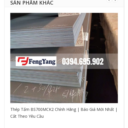
SẢN PHẨM KHÁC
Thép Tấm BS700MCK2 Chính Hãng | Báo Giá Mới Nhất |
Cắt Theo Yêu Cầu
So