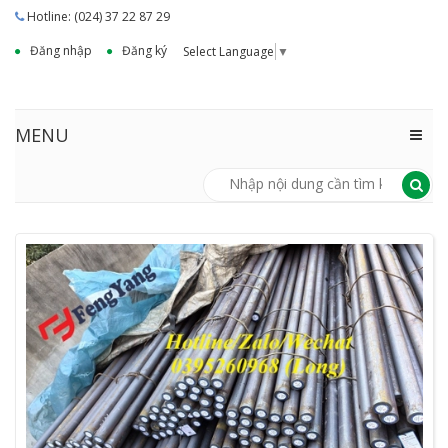
Hotline: (024) 37 22 87 29
Đăng nhập
Đăng ký
Select Language
▼
MENU