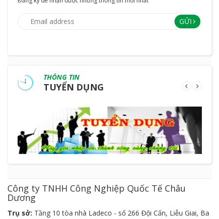
Đăng ký để nhận được những thông tin mới nhất
GỬI
THÔNG TIN
TUYỂN DỤNG
Công ty TNHH Công Nghiệp Quốc Tế Châu
Dương
Trụ sở:
Tầng 10 tòa nhà Ladeco - số 266 Đội Cấn, Liễu Giai, Ba