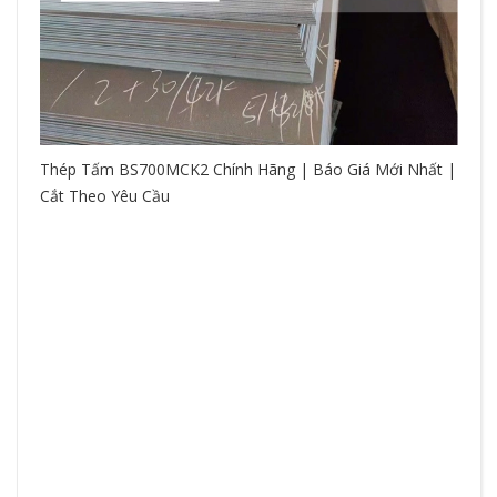
Thép Tấm BS700MCK2 Chính Hãng | Báo Giá Mới Nhất |
Cắt Theo Yêu Cầu
So
hệ