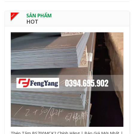
SẢN PHẨM
HOT
Thép Tấm BS700MCK2 Chính Hãng | Báo Giá Mới Nhất |