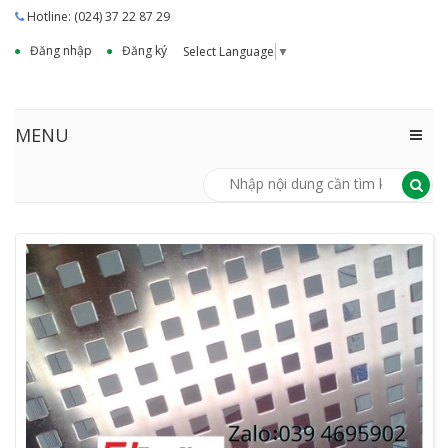
Hotline: (024) 37 22 87 29
Đăng nhập
Đăng ký
Select Language
▼
MENU