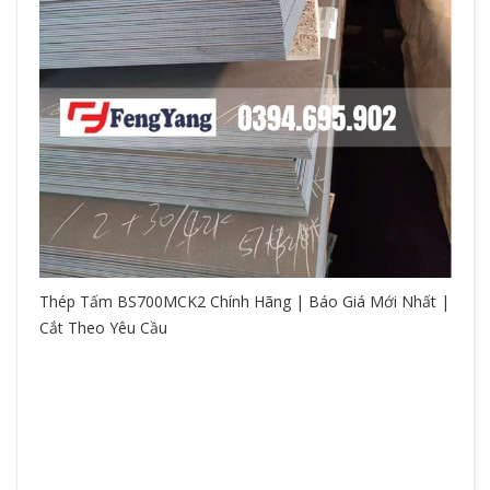
Thép Tấm BS700MCK2 Chính Hãng | Báo Giá Mới Nhất |
Cắt Theo Yêu Cầu
So
hệ