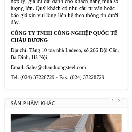
hợp lý, giá ưu đãi dành cho khách hàng mua số
lượng lớn. Quý khách có nhu cầu tư vấn hoặc
báo giá xin vui lòng liên hệ theo thông tin dưới
đây.
CÔNG TY TNHH CÔNG NGHIỆP QUỐC TẾ
CHÂU DƯƠNG
Địa chỉ: Tầng 10 tòa nhà Ladeco, số 266 Đội Cấn,
Ba Đình, Hà Nội
Email: Sales@chauduongsteel.com
Tel: (024) 37228729 -
Fax: (024) 37228729
SẢN PHẨM KHÁC