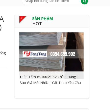
A
SẢN PHẨM
HOT
)
hống
Thép Tấm BS700MCK2 Chính Hãng |
Báo Giá Mới Nhất | Cắt Theo Yêu Cầu