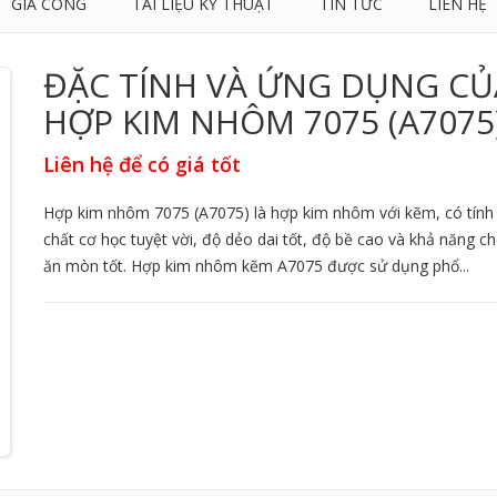
GIA CÔNG
TÀI LIỆU KỸ THUẬT
TIN TỨC
LIÊN HỆ
ĐẶC TÍNH VÀ ỨNG DỤNG CỦ
HỢP KIM NHÔM 7075 (A7075
Liên hệ để có giá tốt
Hợp kim nhôm 7075 (A7075) là hợp kim nhôm với kẽm, có tính
chất cơ học tuyệt vời, độ dẻo dai tốt, độ bề cao và khả năng c
ăn mòn tốt. Hợp kim nhôm kẽm A7075 được sử dụng phổ...