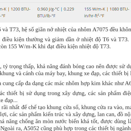
T6 và T73, hệ số giãn nở nhiệt của nhôm A7075 đều khô
 điều kiện thường và giảm dần ở nhiệt độ T6 và T73.
còn 155 W/m-K khi đạt điều kiện nhiệt độ T73.
ỷ trọng thấp, khả năng đánh bóng cao nên được sử dụ
 khung và cánh của máy bay, khung xe đạp, các thiết bị l
òn cung cấp đa dạng các mác nhôm hợp kim khác như 
 thiết bị sử dụng trong xây dựng, các sản phẩm điệ
e đạp...
i nhất để chế tạo khung cửa sổ, khung cửa ra vào, má
i, các sản phẩm kiến trúc và xây dựng, lan can, đồ nội t
ả năng chống ăn mòn nước biển khá tốt, được dùng làm
 Ngoài ra, A5052 cũng phù hợp trong các thiết bị ngành