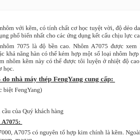
ôm với kẽm, có tính chất cơ học tuyệt vời, độ dẻo dai
g phổ biến nhất cho các ứng dụng kết cấu chịu lực ca
m nhôm 7075 là độ bền cao. Nhôm A7075 được xem 
c khả năng hàn có thể kém hợp một số loại nhôm hợp
im nhôm kẽm này có thể được tôi luyện ở nhiệt độ cao 
cơ học.
5 do nhà máy thép FengYang cung cấp:
c biệt FengYang)
u cầu của Quý khách hàng
m A7075:
 7000, A7075 có nguyên tố hợp kim chính là kẽm. Ngoà
crom, magan....