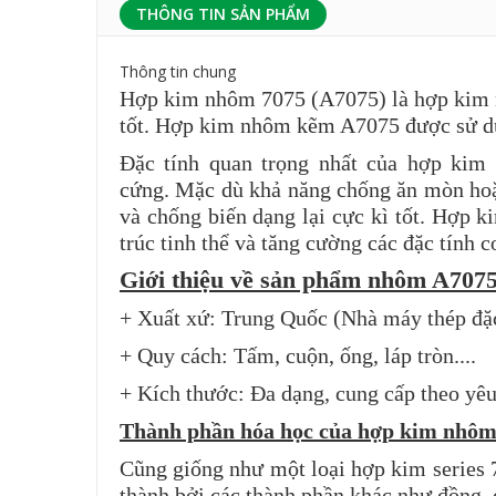
THÔNG TIN SẢN PHẨM
Thông tin chung
Hợp kim nhôm 7075 (A7075) là hợp kim nh
tốt. Hợp kim nhôm kẽm A7075 được sử dụn
Đặc tính quan trọng nhất của hợp ki
cứng. Mặc dù khả năng chống ăn mòn hoặ
và chống biến dạng lại cực kì tốt. Hợp k
trúc tinh thể và tăng cường các đặc tính 
Giới thiệu về sản phẩm nhôm A707
+ Xuất xứ: Trung Quốc (Nhà máy thép đặ
+ Quy cách: Tấm, cuộn, ống, láp tròn....
+ Kích thước: Đa dạng, cung cấp theo yê
Thành phần hóa học của hợp kim nhô
Cũng giống như một loại hợp kim series
thành bởi các thành phần khác như đồng, 