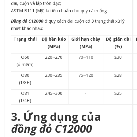
đai, cuộn và láp tròn đặc;
ASTM B111 (Mỹ) là tiêu chuẩn cho quy cách ống.
Đồng đỏ C12000
ở quy cách đai cuộn có 3 trạng thái xử lý
nhiệt khác nhau:
Trạng thái
Độ bền kéo
Giới hạn chảy
Độ giãn dài
(MPa)
(MPa)
(%)
O60
220~270
70~110
≥30
(ủ mềm)
O80
230~285
75~120
≥28
(1/8H)
O81
245~300
-
≥25
(1/4H)
3. Ứng dụng của
đồng đỏ C12000