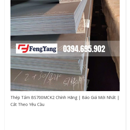
Thép Tấm BS700MCK2 Chính Hãng | Báo Giá Mới Nhất |
Cắt Theo Yêu Cầu
So
hệ