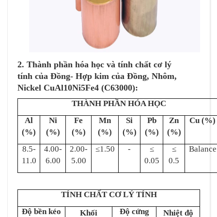
2. Thành phần hóa học và tính chất cơ lý
tính của Đồng- Hợp kim của Đồng, Nhôm,
Nickel CuAl10Ni5Fe4 (C63000):
THÀNH PHẦN HÓA HỌC
Al
Ni
Fe
Mn
Si
Pb
Zn
Cu (%)
(%)
(%)
(%)
(%)
(%)
(%)
(%)
8.5-
4.00-
2.00-
≤1.50
-
≤
≤
Balance
11.0
6.00
5.00
0.05
0.5
TÍNH CHẤT CƠ LÝ TÍNH
Độ bền kéo
Độ cứng
Khối
Nhiệt độ