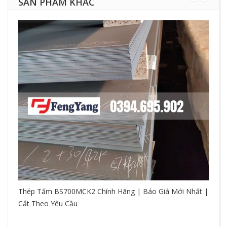
SẢN PHẨM KHÁC
Thép Tấm BS700MCK2 Chính Hãng | Báo Giá Mới Nhất |
Cắt Theo Yêu Cầu
So