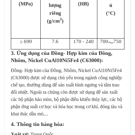
(MPa)
(HB)
lượng
ủ
riêng
(°C)
3
(g/cm
)
≥ 690
7.6
170 - 240
700
750
～
3. Ứng dụng của Đồng- Hợp kim của Đồng,
Nhôm, Nickel CuAl10Ni5Fe4 (C63000):
Đồng- Hợp kim của Đồng, Nhôm, Nickel CuAl10Ni5Fe4
(C63000) được sử dụng chủ yếu trong ngành công nghiệp
chế tạo, thường dùng để sản xuất bình ngưng và tấm trao
đổi nhiệt. Ngoài ra chúng còn được sử dụng để sản xuất
các bộ phận hào mòn, bộ phận điều khiển thủy lực, các bộ
phận ứng suất cơ học và hóa học trong cơ khí, đóng tàu và
khai thác dầu mỏ,...
4. Thông tin hàng hóa:
Xuất xứ:
Trung Quốc