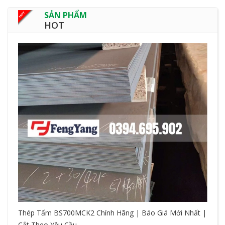
SẢN PHẨM
HOT
Thép Tấm BS700MCK2 Chính Hãng | Báo Giá Mới Nhất |
Cắt Theo Yêu Cầu