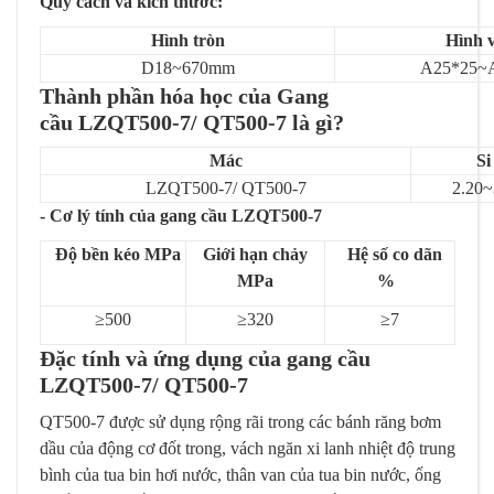
Quy cách và kích thước:
Hình tròn
Hình 
D18~670mm
A25*25~
Thành phần hóa học của Gang
cầu LZQT500-7/ QT500-7 là gì?
Mác
Si
LZQT500-7/ QT500-7
2.20~
- Cơ lý tính của gang cầu LZQT500-7
Độ bền kéo MPa
Giới hạn chảy
Hệ số co dãn
MPa
%
≥500
≥320
≥7
Đặc tính và ứng dụng của gang cầu
LZQT500-7/ QT500-7
QT500-7 được sử dụng rộng rãi trong các bánh răng bơm
dầu của động cơ đốt trong, vách ngăn xi lanh nhiệt độ trung
bình của tua bin hơi nước, thân van của tua bin nước, ống