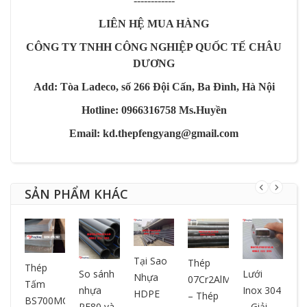
------------
LIÊN HỆ MUA HÀNG
CÔNG TY TNHH CÔNG NGHIỆP QUỐC TẾ CHÂU
DƯƠNG
Add: Tòa Ladeco, số 266 Đội Cấn, Ba Đình, Hà Nội
Hotline: 0966316758 Ms.Huyền
Email: kd.thepfengyang@gmail.com
SẢN PHẨM KHÁC
L
Tại Sao
Thép
Thép
So sánh
Lưới
G
Nhựa
07Cr2AlMo
Tấm
nhựa
Inox 304
P
HDPE
– Thép
BS700MCK2
PE80 và
– Giải