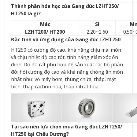
Thành phần hóa học của Gang đúc LZHT250/
HT250 là gì?
Mác
Si
M
LZHT200/ HT200
2.20~2.60
0.50~
Đặc tính và ứng dụng của Gang đúc LZHT250
HT250 có cường độ cao, khả năng chịu mài mòn
và chịu nhiệt độ cao tốt, tính năng giảm xóc ổn
định. Do đó rất phù hợp để sản xuất các bộ phận
đòi hỏi cường độ cao và khả năng chống ăn mòn
nhất như: vỏ máy bơm, thùng chứa, tháp, mặt
bích, tháp cacbon hóa, tháp nitrat hóa,...
Tại sao nên lựa chọn mua Gang đúc LZHT250/
HT250 tại Châu Dương?