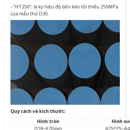
- "HT250": là ký hiệu độ bền kéo tối thiểu 250MPa
của mẫu thử D30.
Quy cách và kích thước:
Hình tròn
Hình v
D18~670mm
A25*25~A4