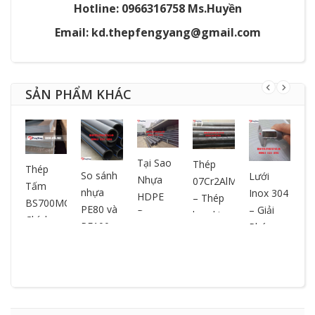
Hotline: 0966316758 Ms.Huyền
Email: kd.thepfengyang@gmail.com
SẢN PHẨM KHÁC
L
Tại Sao
Thép
Thép
So sánh
Lưới
G
Nhựa
07Cr2AlMo
Tấm
nhựa
Inox 304
P
HDPE
– Thép
BS700MCK2
PE80 và
– Giải
3
Được
hợp kim
Chính
PE100:
Pháp
Mệnh
chịu
Hãng |
Đâu là
Bền Bỉ,
Danh Là
nhiệt,
Báo Giá
lựa chọn
Chống
"Vua"
chống
Mới
tối ưu
Gỉ, Ứng
Ngành
oxy hóa
Nhất |
cho hệ
Dụng Đa
Nhựa?
hiệu quả
Cắt
thống
Dạng
So Sánh