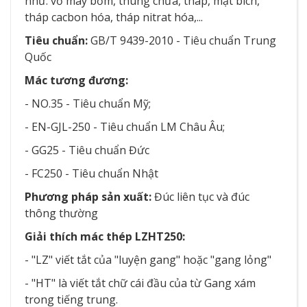
như: vỏ máy bơm, thùng chứa, tháp, mặt bích,
tháp cacbon hóa, tháp nitrat hóa,...
Tiêu chuẩn:
GB/T 9439-2010 - Tiêu chuẩn Trung
Quốc
Mác tương đương:
- NO.35 - Tiêu chuẩn Mỹ;
- EN-GJL-250 - Tiêu chuẩn LM Châu Âu;
- GG25 - Tiêu chuẩn Đức
- FC250 - Tiêu chuẩn Nhật
Phương pháp sản xuất:
Đúc liên tục và đúc
thông thường
Giải thích mác thép LZHT250:
- "LZ" viết tắt của "luyện gang" hoặc "gang lỏng"
- "HT" là viết tắt chữ cái đầu của từ Gang xám
trong tiếng trung.