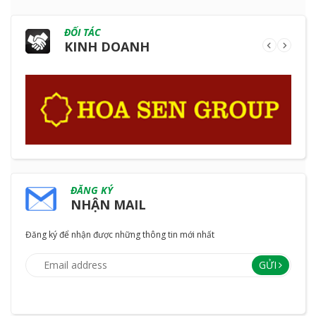
cho
Theo
đường
Trong
& Ưu
ngành
Yêu Cầu
ống?
Công
ĐỐI TÁC
Điểm
công
KINH DOANH
Nghiệp
nghiệp
ĐĂNG KÝ
NHẬN MAIL
Đăng ký để nhận được những thông tin mới nhất
GỬI