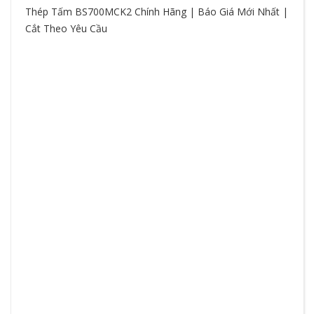
Thép Tấm BS700MCK2 Chính Hãng | Báo Giá Mới Nhất |
Cắt Theo Yêu Cầu
So
hệ