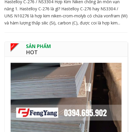
Hastelloy C-276 / NS3304 Hợp Kim Niken chống ăn mòn vạn
năng 1. Hastelloy C-276 là gì? Hastelloy C-276 hay NS3304 /
UNS N10276 là hợp kim niken-crom-molyb có chứa vonfram (W)
và hàm lượng thấp silic (Si), carbon (C), được coi là hợp kim...
SẢN PHẨM
HOT