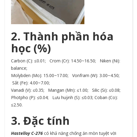
2. Thành phần hóa
học (%)
Carbon (C): ≤0.01; Crom (Cr): 14.50~16.50; Niken (Ni):
balance;
Molybden (Mo): 15.00~17.00; Vonfram (W): 3.00~4.50;
Sắt (Fe): 4.00~7.00;
Vanadi (V): ≤0.35; Mangan (Mn): ≤1.00; Silic (Si): ≤0.08;
Photpho (P): ≤0.04; Lưu huỳnh (S): ≤0.03; Coban (Co):
≤2.50.
3. Đặc tính
Hastelloy C-276
có khả năng chống ăn mòn tuyệt vời