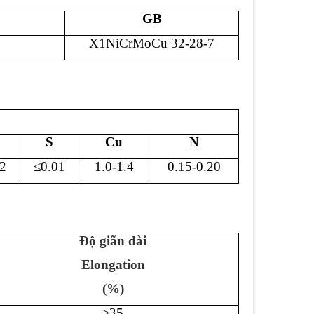
GB
X1NiCrMoCu 32-28-7
S
Cu
N
2
≤0.01
1.0-1.4
0.15-0.20
Độ giãn dài
Elongation
(%)
≥35