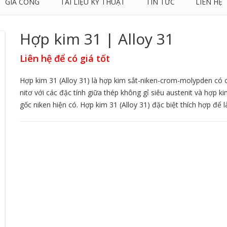
GIA CÔNG
TÀI LIỆU KỸ THUẬT
TIN TỨC
LIÊN HỆ
Hợp kim 31 | Alloy 31
Liên hệ để có giá tốt
Hợp kim 31 (Alloy 31) là hợp kim sắt-niken-crom-molypden có 
nitơ với các đặc tính giữa thép không gỉ siêu austenit và hợp k
gốc niken hiện có. Hợp kim 31 (Alloy 31) đặc biệt thích hợp để l