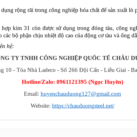
ụng rộng rãi trong công nghiệp hóa chất để sản xuất lò ph
n, hợp kim 31 còn được sử dụng trong đóng tàu, công nghi
 các bộ phận chịu nhiệt độ cao của động cơ tàu và ống dẫ
iên hệ:
NG TY TNHH CÔNG NGHIỆP QUỐC TẾ CHÂU 
ng 10 - Tòa Nhà Ladeco - Số 266 Đội Cấn - Liễu Giai - B
Hotline/Zalo: 0961121395
(
Ngọc Huyền
)
Email:
huyenchauduong127@gmail.com
Website:
https://chauduongsteel.net/