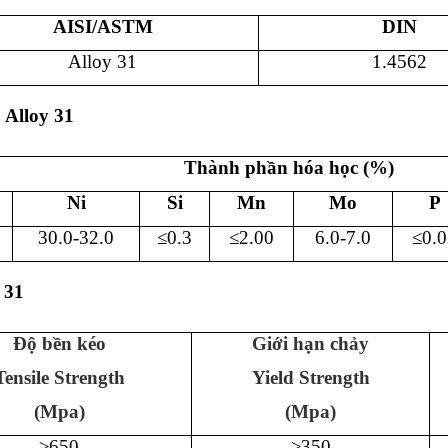
AISI/ASTM
DIN
Alloy 31
1.4562
 Alloy 31
Thành phần hóa học (%)
Ni
Si
Mn
Mo
P
30.0-32.0
≤0.3
≤2.00
6.0-7.0
≤0.0
 31
Độ bền kéo
Giới hạn chảy
Tensile Strength
Yield Strength
(Mpa)
(Mpa)
≥650
≥350