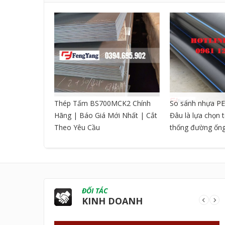
CNC DẠNG
Thép Tấm BS700MCK2 Chính
So sánh nhựa PE
Hãng | Báo Giá Mới Nhất | Cắt
Đâu là lựa chọn 
Theo Yêu Cầu
thống đường ốn
ĐỐI TÁC
KINH DOANH