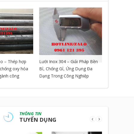
o – Thép hợp
Lưới Inox 304 – Giải Pháp Bền
LƯỚI GIÃN 
, chống oxy hóa
Bỉ, Chống Gỉ, Ứng Dụng Đa
ngành công
Dạng Trong Công Nghiệp
THÔNG TIN
TUYỂN DỤNG