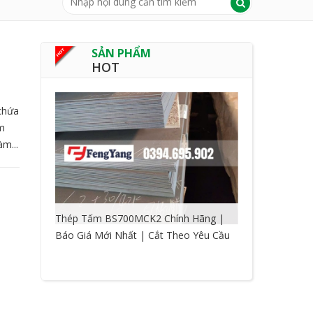
SẢN PHẨM
HOT
chứa
im
àm...
Thép Tấm BS700MCK2 Chính Hãng |
Báo Giá Mới Nhất | Cắt Theo Yêu Cầu