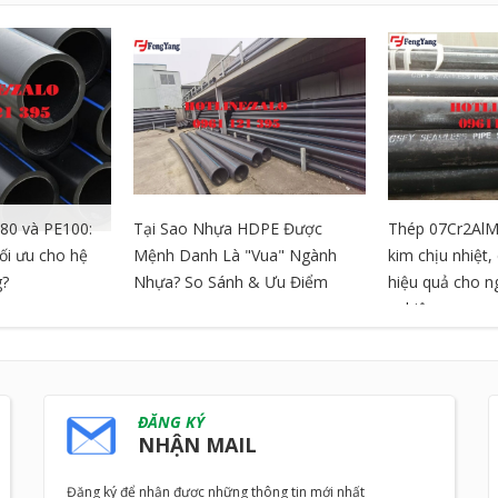
80 và PE100:
Tại Sao Nhựa HDPE Được
Thép 07Cr2AlM
tối ưu cho hệ
Mệnh Danh Là "Vua" Ngành
kim chịu nhiệt
g?
Nhựa? So Sánh & Ưu Điểm
hiệu quả cho 
nghiệp
ĐĂNG KÝ
NHẬN MAIL
Đăng ký để nhận được những thông tin mới nhất